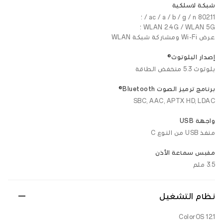
شبكة لاسلكية
802.11 ac / a / b / g / n / ؛
WLAN 2.4G / WLAN 5G ؛
عرض Wi-Fi ومشاركة شبكة WLAN
إصدار البلوتوث®
بلوتوث 5.3 منخفض الطاقة
برنامج ترميز الصوت Bluetooth®
SBC, AAC, APTX HD, LDAC
واجهة USB
منفذ USB من النوع C
مقبس سماعة الأذن
3.5 ملم
نظام التشغيل
ColorOS 12.1