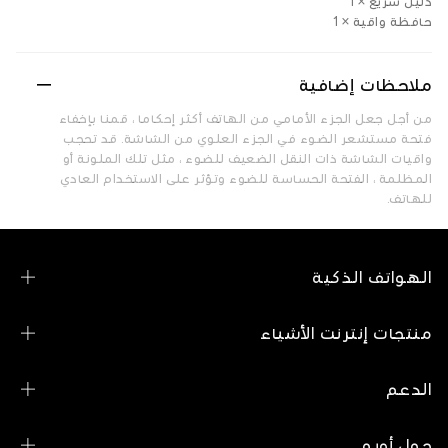
دليل سريع × 1
حافظة واقية × 1
ملاحظات إضافية
من أجل جعل الجزء الأمامي من الهاتف أكثر إحكاما ، قمنا بإخفاء
فتحة مستشعر الضوء في الجزء العلوي من الشاشة. قد تحجب
واقيات الشاشة ذات النقل الضعيف للضوء ، مثل تلك الملونة أو
المظلمة ، الفتحة الحساسة للضوء وتؤثر على الاستخدام العادي
للهاتف.
الهواتف الذكية
OPPO Find N6
منتجات إنترنت الأشياء
OPPO Find X9 Pro
OPPO Pad 5 Matte Display Edition
الدعم
OPPO Reno16 Pro 5G
OPPO Band
إتصل بنا
OPPO Reno16 F 5G
حول أوبو