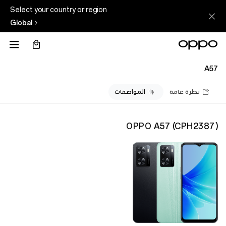
Select your country or region
Global
A57
نظرة عامة
المواصفات
OPPO A57
(
CPH2387
)