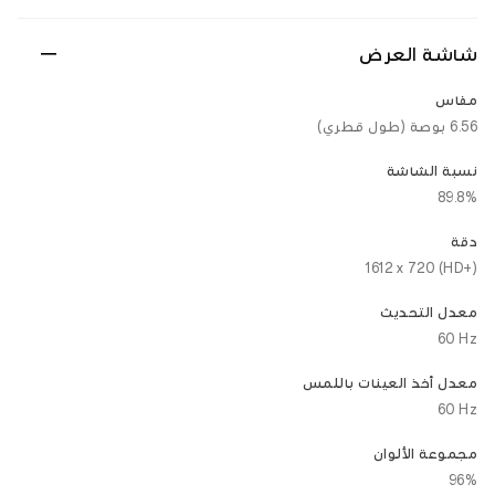
شاشة العرض
مقاس
6.56 بوصة (طول قطري)
نسبة الشاشة
89.8%
دقة
‎1612 x 720 (HD+)‎
معدل التحديث
‎60 Hz‎
معدل أخذ العينات باللمس
‎60 Hz‎
مجموعة الألوان
96%