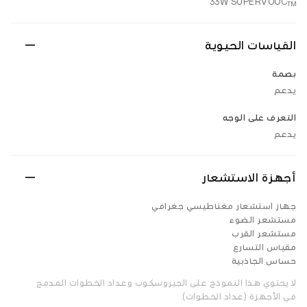
33W SUPERVOOC
TM
القياسات الحيوية
بصمة
يدعم
التعرف على الوجه
يدعم
أجهزة الاستشعار
جهاز استشعار مغناطيسي جغرافي
مستشعر الضوء
مستشعر القرب
مقياس التسارع
حساس الجاذبية
لا يحتوي هذا النموذج على الجيروسكوب وعداد الخطوات المدمج
في الأجهزة (عداد الخطوات).