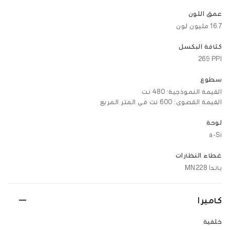
عمق اللون
16.7 مليون لون
كثافة البكسل
‎269 PPI‎
سطوع
القيمة النموذجية: 480 نت
القيمة القصوى: 600 نت في المتر المربع
لوحة
a-Si
غطاء النظارات
باندا MN228
كاميرا
خلفية