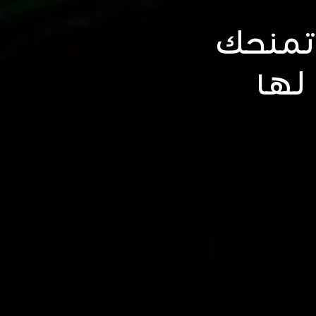
 تمنحك
 لها