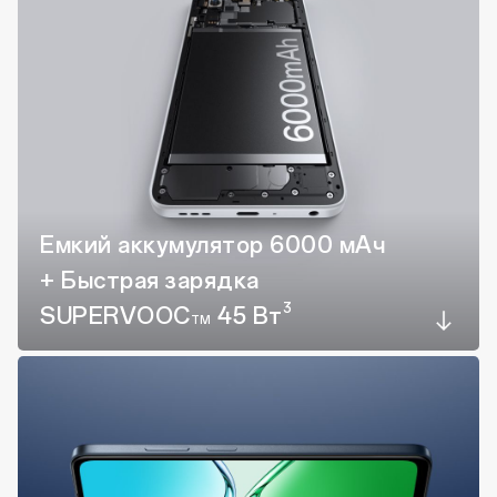
Емкий аккумулятор 6000 мАч
+ Быстрая зарядка
3
SUPERVOOC
45 Вт
TM