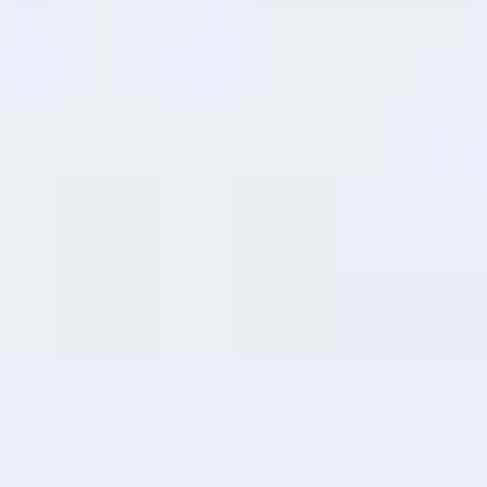
8
Расширение оперативной памяти
Интеллектуальное
повышение
производительности
Простое преобразование
неиспользуемого объема основной
памяти в оперативную обеспечивает
быструю и стабильную работу в режиме
многозадачности.