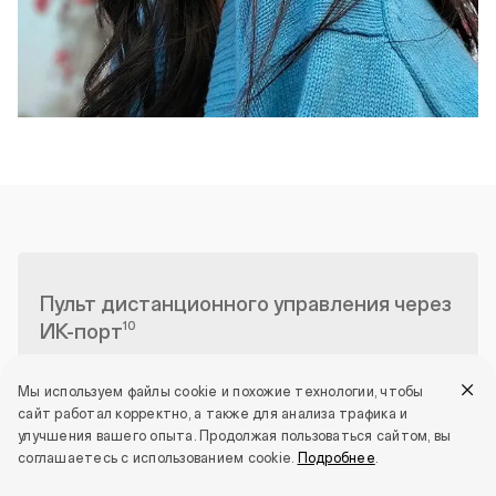
Пульт дистанционного управления через
10
ИК-порт
Простое управление
Мы используем файлы cookie и похожие технологии, чтобы
"Умным домом"
сайт работал корректно, а также для анализа трафика и
улучшения вашего опыта. Продолжая пользоваться сайтом, вы
Встроенный ИК-пульт обеспечивает
соглашаетесь с использованием cookie.
Подробнее
.
управление несколькими устройствами в