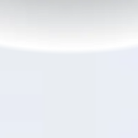
6
Быстрая зарядка SUPERVOOC
45Вт
TM
Фирменная быстрая зарядка
OPPO
Срочно нужна подзарядка?
SUPERVOOC
45Вт
TM
заряжает смартфон до 30% всего за 19 минут, до