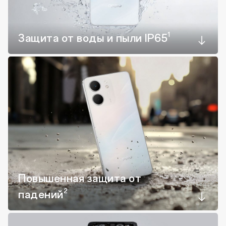
1
Защита от воды
и пыли IP65
Повышенная защита
от
2
падений