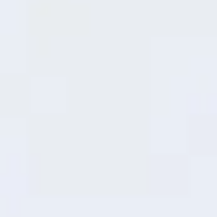
36
минут
50%
Процессор Snapdragon® 6s 4G Gen1
Стабильная работа
день за днем
Модернизированный процессор
обеспечивает стабильную
производительность для повседневных