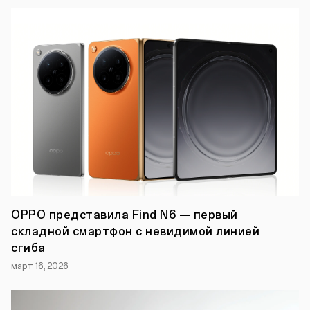
Light).
Во
время
акции
послания
фанатов
со
всего
мира
транслировались
на
известнейший
красный
теннисный
корт.
OPPO представила Find N6 — первый
складной смартфон с невидимой линией
сгиба
март 16, 2026