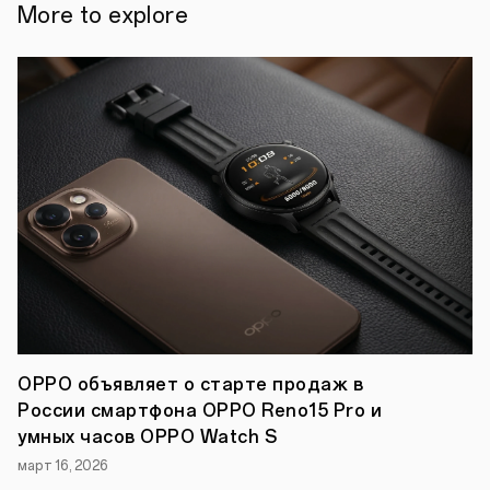
года,
More to explore
Париж
—
Компания
OPPO,
один
из
ведущих
мировых
брендов
по
производству
смартфонов,
и
один
из
главных
партнеров
турнира
Rolland-
Garros
OPPO объявляет о старте продаж в
2022,
России смартфона OPPO Reno15 Pro и
провела
акцию
умных часов OPPO Watch S
«Вдохновляющий
март 16, 2026
свет»
(Inspirational