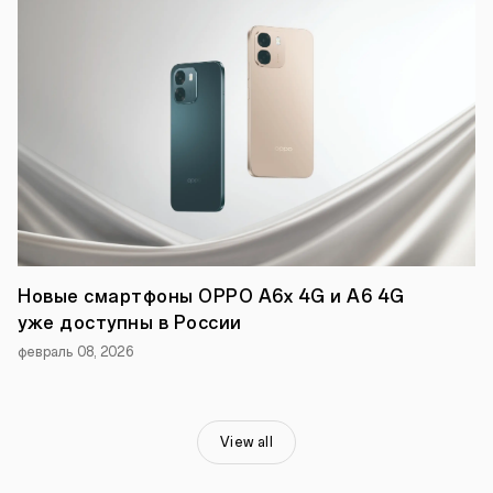
OPPO:
один
из
Новые смартфоны OPPO A6x 4G и A6 4G
главных
уже доступны в России
партнеров
Roland-
февраль 08, 2026
Garros
2022
«Девиз
компании
«Вдохновение
View all
впереди»
призывает