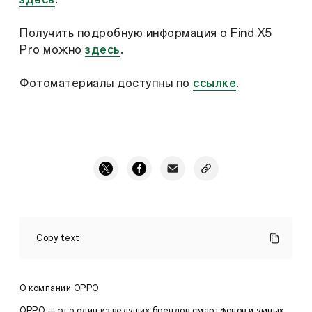
Получить подробную информация о Find X5
Pro можно
здесь
.
Фотоматериалы доступны по
ссылке
.
OPPO
запустила
Copy text
акцию
«Вдохновляющий
свет»
в
О компании OPPO
поддержку
турнира
OPPO — это один из ведущих брендов смартфонов и умных