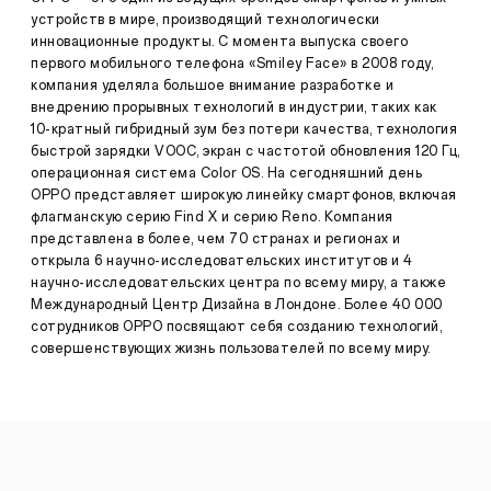
Roland-
устройств в мире, производящий технологически
Garros
Все
инновационные продукты. С момента выпуска своего
2022
новости
первого мобильного телефона «Smiley Face» в 2008 году,
·
июн
компания уделяла большое внимание разработке и
OPPO
03,
внедрению прорывных технологий в индустрии, таких как
провела
2022
10-кратный гибридный зум без потери качества, технология
акцию
быстрой зарядки VOOC, экран с частотой обновления 120 Гц,
«Вдохновляющий
операционная система Color OS. На сегодняшний день
свет»
(Inspirational
OPPO представляет широкую линейку смартфонов, включая
Light)
флагманскую серию Find X и серию Reno. Компания
с
представлена в более, чем 70 странах и регионах и
использованием
открыла 6 научно-исследовательских институтов и 4
световых
научно-исследовательских центра по всему миру, а также
эффектов
Международный Центр Дизайна в Лондоне. Более 40 000
в
поддержку
сотрудников OPPO посвящают себя созданию технологий,
турнира
совершенствующих жизнь пользователей по всему миру.
Rolland-
Garros
2022
2
июня
2022