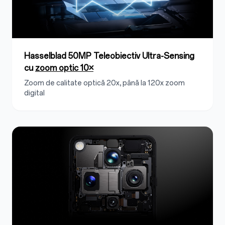
Hasselblad 50MP Teleobiectiv Ultra-Sensing
cu
zoom optic 10×
Zoom de calitate optică 20x, până la 120x zoom
digital