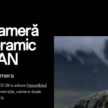
cameră
ramic
PAN
amera
X9 Ultra aduce
Hasselblad
enerație, camere duale
ră.