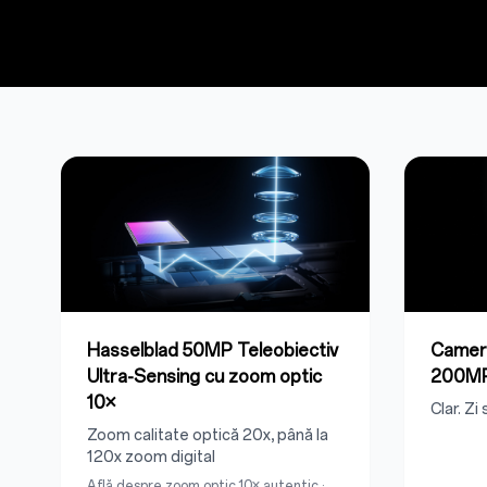
Hasselblad 50MP Teleobiectiv
Camere
Ultra-Sensing cu zoom optic
200M
10×
Clar. Zi
Zoom calitate optică 20x, până la
120x zoom digital
Află despre zoom optic 10× autentic
·