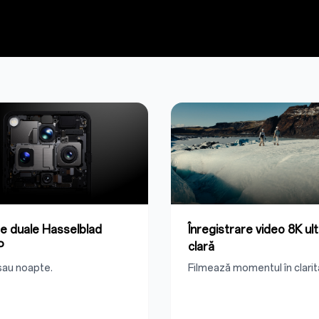
 duale Hasselblad
Înregistrare video 8K ul
P
clară
 sau noapte.
Filmează momentul în clarit