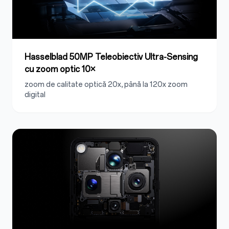
Hasselblad 50MP Teleobiectiv Ultra-Sensing
cu
zoom optic 10×
zoom de calitate optică 20x
, până la 120x zoom
digital