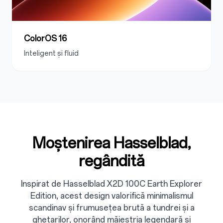
ColorOS 16
Inteligent și fluid
Moștenirea Hasselblad,
regândită
Inspirat de Hasselblad X2D 100C Earth Explorer
Edition, acest design valorifică minimalismul
scandinav și frumusețea brută a tundrei și a
ghețarilor, onorând măiestria legendară și