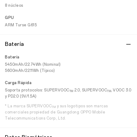
8 núcleos
GPU
ARM Turse G615
Batería
Batería
5450mAh/22.74Wh (Nominal)
5600mAh/22.11Wh (Típico)
Carga Rápida
Soporta protocolos: SUPERVOOC
2.0, SUPERVOOC
, VOOC 3.0
TM
TM
y PD2.0 (9V/1.5A)
* La marca SUPERVOOC
y sus logotipos son marcas
TM
comerciales propiedad de Guangdong OPPO Mobile
Telecommunications Corp., Ltd.