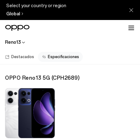
Select your country or region
Global
Reno13
Destacados
Especificaciones
OPPO Reno13 5G
(
CPH2689
)