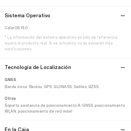
Sistema Operativo
ColorOS 15.0
* La información del sistema operativo es solo de referencia,
sujeto al producto real. Si se actualiza, no se enviarán más
notificaciones.
Tecnología de Localización
GNSS
Banda única: Beidou, GPS, GLONASS, Galileo, QZSS
Otros
Soporta asistencia de posicionamiento A-GNSS, posicionamiento
WLAN, posicionamiento de red móvil
En la Caja