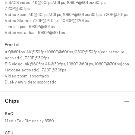
EIS/OIS video: 4K@60fps/30fps, 1080P@60fps/30fps,
720P@30fps
Video zoom:4K@60fps/30fps, 1080P@60fps/30fps, 720P@30fps
Video Slo-mo: 720P@240fps, 1080P@120fps
Time-lapse: 1080P@30fps
Video vista dual: 1080P@30 fps
Frontal
4K@60fps, 4K@30fps,1080P@60fps,1080P@30fps(con retoque
activado), 720P@30fps
EIS video: 4K@60fps,4K@30fps, 1080P@60fps, 1080P@30fps(con
retoque activado), 720P@30fps
Video zoom: soportado
Dual-view video: soportado
Chips
SoC
MediaTek Dimensity 8350
CPU