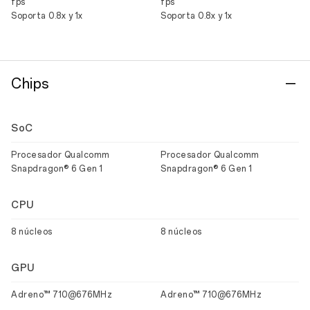
fps
fps
Soporta 0.8x y 1x
Soporta 0.8x y 1x
Chips
SoC
Procesador Qualcomm
Procesador Qualcomm
Snapdragon® 6 Gen 1
Snapdragon® 6 Gen 1
CPU
8 núcleos
8 núcleos
GPU
Adreno™ 710@676MHz
Adreno™ 710@676MHz