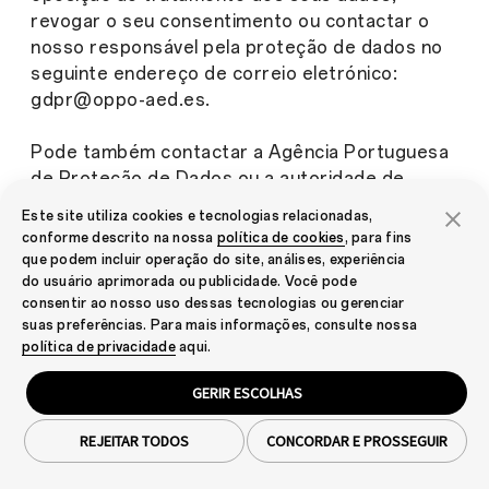
revogar o seu consentimento ou contactar o
nosso responsável pela proteção de dados no
seguinte endereço de correio eletrónico:
gdpr@oppo-aed.es.
Pode também contactar a Agência Portuguesa
de Proteção de Dados ou a autoridade de
controlo competente para apresentar uma
Este site utiliza cookies e tecnologias relacionadas,
queixa quando considerar que os seus direitos
conforme descrito na nossa
política de cookies
, para fins
não foram exercidos.
que podem incluir operação do site, análises, experiência
do usuário aprimorada ou publicidade. Você pode
consentir ao nosso uso dessas tecnologias ou gerenciar
Se desejar mais informações sobre como a
suas preferências. Para mais informações, consulte nossa
OPPO recolhe e utiliza os seus dados pessoais
política de privacidade
aqui.
em relação a outros produtos ou serviços,
pode consultar a política geral de privacidade
GERIR ESCOLHAS
em
www.oppo.com/pt/privacy/
.
REJEITAR TODOS
CONCORDAR E PROSSEGUIR
12. Legislação aplicável: