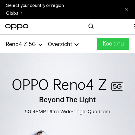
Select your country or region
Global
Koop nu
Reno4 Z 5G
Overzicht
OPPO Reno4 Z
Beyond The Light
5G|48MP Ultra Wide-angle Quadcam