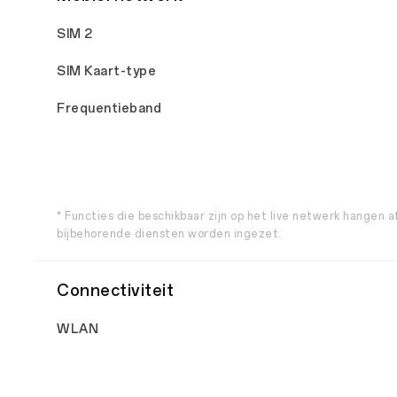
SIM 2
SIM Kaart-type
Frequentieband
* Functies die beschikbaar zijn op het live netwerk hangen 
bijbehorende diensten worden ingezet.
Connectiviteit
WLAN