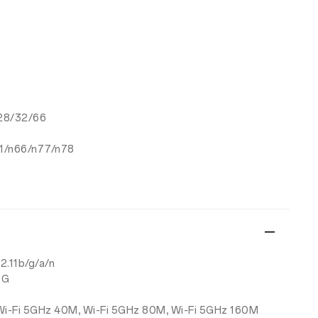
/28/32/66
41/n66/n77/n78
02.11b/g/a/n
8G
Wi-Fi 5GHz 40M, Wi-Fi 5GHz 80M, Wi-Fi 5GHz 160M