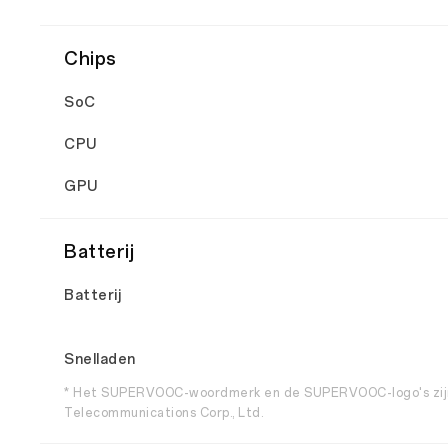
Chips
SoC
CPU
GPU
Batterij
Batterij
Snelladen
* Het SUPERVOOC-woordmerk en de SUPERVOOC-logo's zijn
Telecommunications Corp., Ltd.