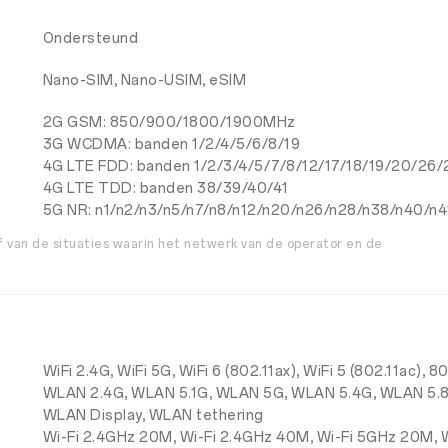
Ondersteund
Nano-SIM, Nano-USIM, eSIM
2G GSM: 850/900/1800/1900MHz
3G WCDMA: banden 1/2/4/5/6/8/19
4G LTE FDD: banden 1/2/3/4/5/7/8/12/17/18/19/20/26
4G LTE TDD: banden 38/39/40/41
5G NR: n1/n2/n3/n5/n7/n8/n12/n20/n26/n28/n38/n40/n
af van de situaties waarin het netwerk van de operator en de
WiFi 2.4G, WiFi 5G, WiFi 6 (802.11ax), WiFi 5 (802.11ac), 8
WLAN 2.4G, WLAN 5.1G, WLAN 5G, WLAN 5.4G, WLAN 5.
WLAN Display, WLAN tethering
Wi-Fi 2.4GHz 20M, Wi-Fi 2.4GHz 40M, Wi-Fi 5GHz 20M, 