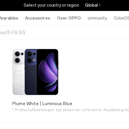
Select your country or region
Global
earables
Accessoires
Over OPPO
Community
ColorO
no13 FS 5G
Plume White | Luminous Blue
* Productafbeeldingen zijn alleen ter referentie. Raadpleeg h