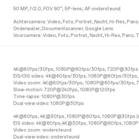
50 MP, f/2.0, FOV 90°; 5P-lens; AF ondersteund
Achtercamera: Video, Foto, Portret, Nacht, Hi-Res, Pano
Onderwater, Documentscanner, Google Lens
Voorcamera: Video, Foto, Portret, Nacht, Hi-Res, Pano, 
4K@60fps/30fps, 1080P@60fps/30fps, 720P@30fps
EIS/OIS video: 4K@60fps/30fps, 1080P@60fps/30fp
Video zoom: 4K@60fps/30fps, 1080P@60fps/30fps,
Slow-motion: 720P@240fps, 1080P@120fps
Time-lapse: 1080P@30fps
Dual-view video: 1080P@30fps
4K@60fps, 4K@30fps, 1080P@60fps, 1080P@30fps (m
EIS video: 4K@60fps,4K@30fps, 1080P@60fps, 1080P
Video zoom: ondersteund
Dual-view video: ondersteund