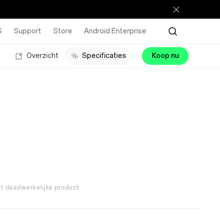
S
Support
Store
Android Enterprise
Overzicht
Specificaties
Koop nu
et daadwerkelijke product.