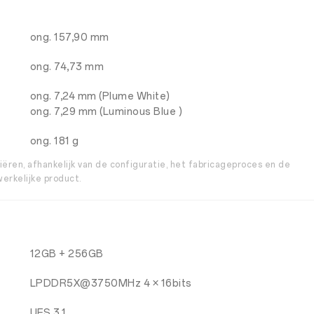
ong. 157,90 mm
ong. 74,73 mm
ong. 7,24 mm (Plume White)
ong. 7,29 mm (Luminous Blue )
ong. 181 g
ëren, afhankelijk van de configuratie, het fabricageproces en de
werkelijke product.
12GB + 256GB
LPDDR5X@3750MHz 4 × 16bits
UFS 3.1