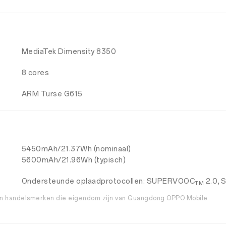
MediaTek Dimensity 8350
8 cores
ARM Turse G615
5450mAh/21.37Wh (nominaal)
5600mAh/21.96Wh (typisch)
Ondersteunde oplaadprotocollen: SUPERVOOC
2.0,
TM
 handelsmerken die eigendom zijn van Guangdong OPPO Mobile