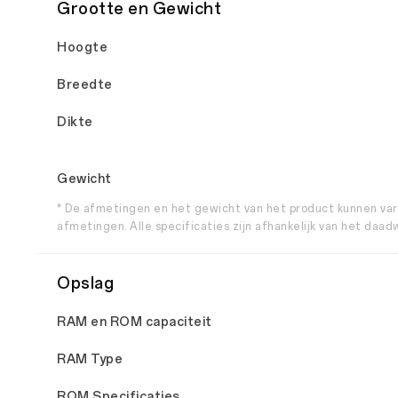
Grootte en Gewicht
Hoogte
Breedte
Dikte
Gewicht
* De afmetingen en het gewicht van het product kunnen vari
afmetingen. Alle specificaties zijn afhankelijk van het daad
Opslag
RAM en ROM capaciteit
RAM Type
ROM Specificaties