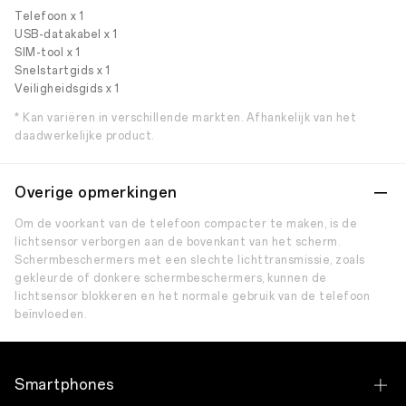
Telefoon x 1
USB-datakabel x 1
SIM-tool x 1
Snelstartgids x 1
Veiligheidsgids x 1
* Kan variëren in verschillende markten. Afhankelijk van het
daadwerkelijke product.
Overige opmerkingen
Om de voorkant van de telefoon compacter te maken, is de
lichtsensor verborgen aan de bovenkant van het scherm.
Schermbeschermers met een slechte lichttransmissie, zoals
gekleurde of donkere schermbeschermers, kunnen de
lichtsensor blokkeren en het normale gebruik van de telefoon
beïnvloeden.
Smartphones