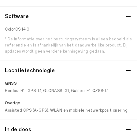
Software
ColorOS 14.0
* De informatie over het besturingssysteem is alleen bedoeld als
referentie en is afhankelijk van het daadwerkelijke product. Bij
updates wordt geen verdere kennisgeving gedaan.
Locatietechnologie
GNSS
Beidou: B1I, GPS: L1, GLONASS: G1, Galileo: E1, QZSS: L1
Overige
Assisted GPS (A-GPS), WLAN en mobiele netwerkpositionering
In de doos