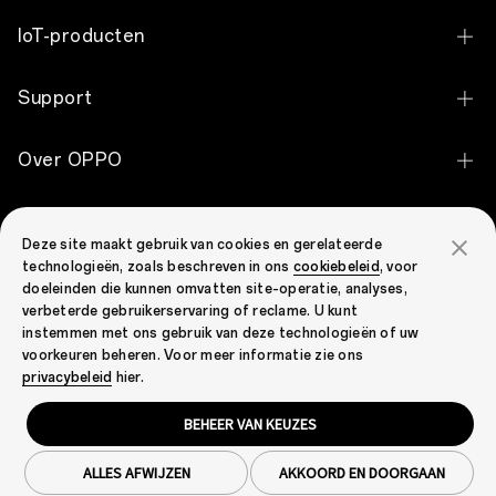
OPPO Find X9 Ultra
IoT-producten
OPPO Find X9 Pro
OPPO Pad 5
Support
OPPO Find X9
OPPO Pad SE
Contact
OPPO Reno16 Pro 5G
Over OPPO
OPPO Pad Neo
Garantiestatus
OPPO Reno16 5G
Over OPPO
OPPO Enco Clip2 Open Earbuds
OPPO Community
Service Center
OPPO Reno16 F 5G
Deze site maakt gebruik van cookies en gerelateerde
Technology
OPPO Enco Air5 Pro
technologieën, zoals beschreven in ons
cookiebeleid
, voor
OPPO Community
Send to Repair
OPPO Reno15 F 5G
doeleinden die kunnen omvatten site-operatie, analyses,
OPPO Apex Guard
OPPO Enco X3i
verbeterde gebruikerservaring of reclame. U kunt
Prijscontrole voor reserve onderdelen
OPPO Reno15 5G
instemmen met ons gebruik van deze technologieën of uw
Nieuws
OPPO Enco Buds3 Pro
voorkeuren beheren. Voor meer informatie zie ons
FAQ
OPPO Reno15 Pro 5G
Netherlands (Nederlands)
privacybeleid
hier.
Android Enterprise
OPPO Enco Air4 Pro
Security Response Center
OPPO A6 Pro 5G
BEHEER VAN KEUZES
OPPO Enco Air2
Privacy
Cookies
Gebruiksvoorwaarden
Garantiebeleid
OPPO A6 5G
Juridisch & Naleving
Cookie Settings
OPPO Enco X2
ALLES AFWIJZEN
AKKOORD EN DOORGAAN
Copyright © 2004-2026 OPPO. Alle rechten voorbehouden.
OPPO A6x 5G