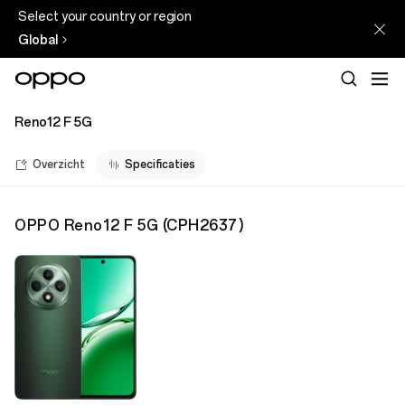
Select your country or region
Global
Reno12 F 5G
Overzicht
Specificaties
OPPO Reno12 F 5G
(
CPH2637
)