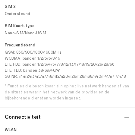
SIM 2
Ondersteund
SIM Kaart-type
Nano-SIM/Nano-USIM
Frequentieband
GSM: 850/900/1800/1900MHz
WCDMA: banden 1/2/5/6/8/19
LTE FDD: banden 1/2/3/4/5/7/8/12/13/17/18/19/20/26/28/66
LTE TDD: banden 38/39/40/41
5G NR: n1/n2/n3/n5/n7/n8/n12/n20/n26/n28/n38/n40/n41/n77/n78
* Functies die beschikbaar zijn op het live netwerk hangen af van
de situaties waarin het netwerk van de provider en de
bijbehorende diensten worden ingezet.
Connectiviteit
WLAN