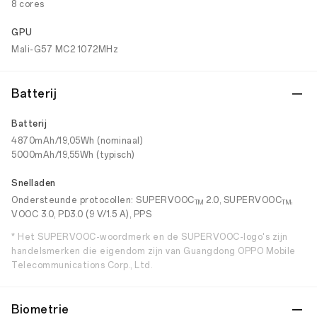
8 cores
GPU
Mali-G57 MC2 1072MHz
Batterij
Batterij
4870mAh/19,05Wh (nominaal)
5000mAh/19,55Wh (typisch)
Snelladen
Ondersteunde protocollen: SUPERVOOC
2.0, SUPERVOOC
,
TM
TM
VOOC 3.0, PD3.0 (9 V/1.5 A), PPS
* Het SUPERVOOC-woordmerk en de SUPERVOOC-logo's zijn
handelsmerken die eigendom zijn van Guangdong OPPO Mobile
Telecommunications Corp., Ltd.
Biometrie