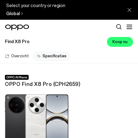
Select your country or region
Global
Find X8 Pro
Koop nu
Overzicht
Specificaties
OPPO Find X8 Pro
(
CPH2659
)