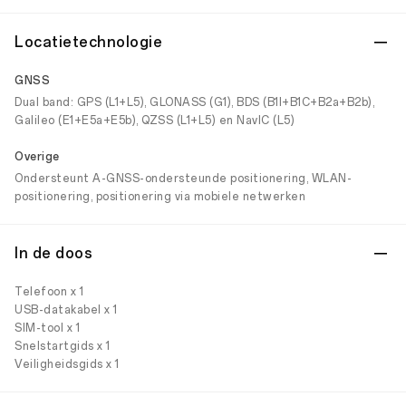
Locatietechnologie
GNSS
Dual band: GPS (L1+L5), GLONASS (G1), BDS (B1I+B1C+B2a+B2b),
Galileo (E1+E5a+E5b), QZSS (L1+L5) en NavIC (L5)
Overige
Ondersteunt A-GNSS-ondersteunde positionering, WLAN-
positionering, positionering via mobiele netwerken
In de doos
Telefoon x 1
USB-datakabel x 1
SIM-tool x 1
Snelstartgids x 1
Veiligheidsgids x 1