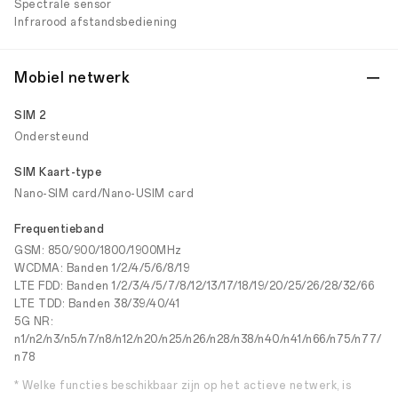
Spectrale sensor
Infrarood afstandsbediening
Mobiel netwerk
SIM 2
Ondersteund
SIM Kaart-type
Nano-SIM card/Nano-USIM card
Frequentieband
GSM: 850/900/1800/1900MHz
WCDMA: Banden 1/2/4/5/6/8/19
LTE FDD: Banden 1/2/3/4/5/7/8/12/13/17/18/19/20/25/26/28/32/66
LTE TDD: Banden 38/39/40/41
5G NR:
n1/n2/n3/n5/n7/n8/n12/n20/n25/n26/n28/n38/n40/n41/n66/n75/n77/
n78
* Welke functies beschikbaar zijn op het actieve netwerk, is