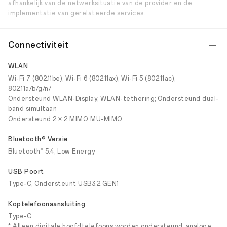
afhankelijk van de netwerksituatie van de provider en de
implementatie van gerelateerde services.
Connectiviteit
WLAN
Wi-Fi 7 (802.11be), Wi-Fi 6 (802.11ax), Wi-Fi 5 (802.11ac),
802.11a/b/g/n/
Ondersteund WLAN-Display; WLAN-tethering; Ondersteund dual-
band simultaan
Ondersteund 2 × 2 MIMO, MU-MIMO
Bluetooth® Versie
®
Bluetooth
5.4, Low Energy
USB Poort
Type-C, Ondersteunt USB3.2 GEN1
Koptelefoonaansluiting
Type-C
* Alleen digitale hoofdtelefoons worden ondersteund, analoge