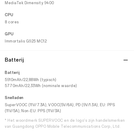
MediaTek Dimensity 9400
CPU
8 cores
GPU
Immortalis G925 MC12
Batterij
Batterij
5910mAh/22,88Wh (typisch)
5770mAh/22,33Wh (nominale waarde)
Snelladen
SuperVOOC (11V/7.3A), VOOC(5V/6A), PD (9V/1.3A), EU: PPS
(11V/5A), Non-EU: PPS (11V/3A)
* Het woordmerk SUPERVOOC en de logo's zijn handelsmerken
van Guangdong OPPO Mobile Telecommunications Corp., Ltd.