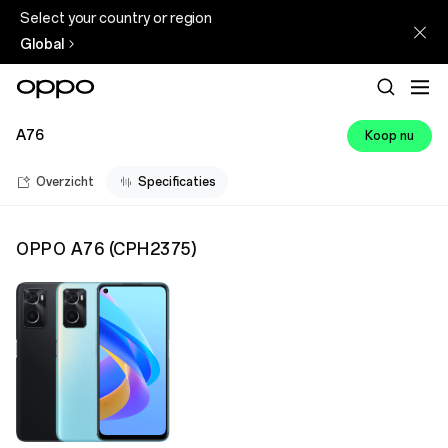
Select your country or region
Global
A76
Koop nu
Overzicht
Specificaties
OPPO A76
(
CPH2375
)