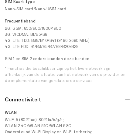
SIM Kaart-type
Nano-SIM card/Nano-USIM card
Frequentieband
2G: GSM: 850/900/1800/1900
3G: WCDMA: B1/B5/B8
4G: LTE TDD: B38/B40/B41 (2496-2690 MHz)
4G: LTE FDD: B1/B3/B5/B7/B8/B20/B28
SIM 1 en SIM 2 ondersteunden deze banden.
* Functies die beschikbaar zijn op het live-netwerk zijn
afhankelijk van de situatie van het netwerk van de provider en
de implementatie van gerelateerde services.
Connectiviteit
WLAN
Wi-Fi 5 (802.11ac), 802.11a/b/g/n;
WLAN 2.4G/WLAN 5.1G/WLAN 5.8G;
Ondersteund Wi-Fi Display en Wi-Fi tethering