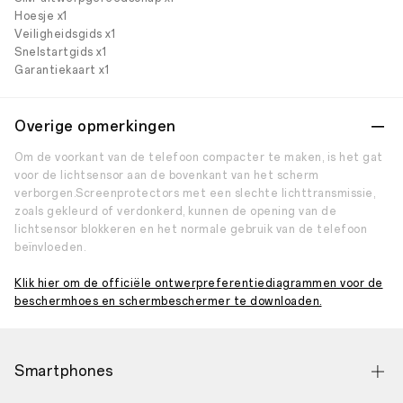
Hoesje x1
Veiligheidsgids x1
Snelstartgids x1
Garantiekaart x1
Overige opmerkingen
Om de voorkant van de telefoon compacter te maken, is het gat
voor de lichtsensor aan de bovenkant van het scherm
verborgen.Screenprotectors met een slechte lichttransmissie,
zoals gekleurd of verdonkerd, kunnen de opening van de
lichtsensor blokkeren en het normale gebruik van de telefoon
beïnvloeden.
Klik hier om de officiële ontwerpreferentiediagrammen voor de
beschermhoes en schermbeschermer te downloaden.
Smartphones