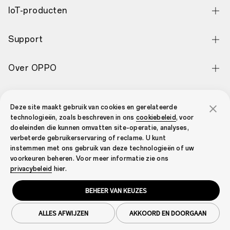
OPPO Find X9 Ultra
IoT-producten
OPPO Find X9 Pro
OPPO Pad 5
Support
OPPO Find X9
OPPO Pad SE
Contact
OPPO Reno16 Pro 5G
Over OPPO
OPPO Pad Neo
Garantiestatus
OPPO Reno16 5G
Over OPPO
OPPO Enco Clip2 Open Earbuds
OPPO Community
Service Center
OPPO Reno16 F 5G
Deze site maakt gebruik van cookies en gerelateerde
Technology
OPPO Enco Air5 Pro
technologieën, zoals beschreven in ons
cookiebeleid
, voor
OPPO Community
Send to Repair
OPPO Reno15 F 5G
doeleinden die kunnen omvatten site-operatie, analyses,
OPPO Apex Guard
OPPO Enco X3i
verbeterde gebruikerservaring of reclame. U kunt
Prijscontrole voor reserve onderdelen
OPPO Reno15 5G
instemmen met ons gebruik van deze technologieën of uw
Nieuws
OPPO Enco Buds3 Pro
voorkeuren beheren. Voor meer informatie zie ons
FAQ
OPPO Reno15 Pro 5G
Netherlands (Nederlands)
privacybeleid
hier.
Android Enterprise
OPPO Enco Air4 Pro
Security Response Center
OPPO A6 Pro 5G
BEHEER VAN KEUZES
OPPO Enco Air2
Privacy
Cookies
Gebruiksvoorwaarden
Garantiebeleid
OPPO A6 5G
Juridisch & Naleving
Cookie Settings
OPPO Enco X2
ALLES AFWIJZEN
AKKOORD EN DOORGAAN
Copyright © 2004-2026 OPPO. Alle rechten voorbehouden.
OPPO A6x 5G