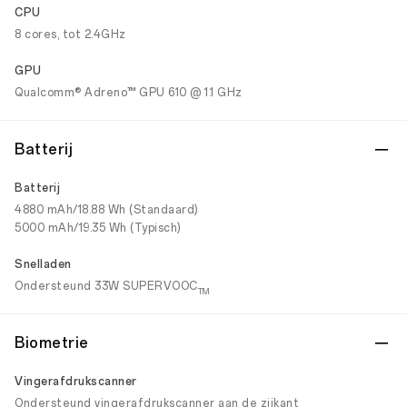
CPU
8 cores, tot 2.4GHz
GPU
Qualcomm® Adreno™ GPU 610 @ 1.1 GHz
Batterij
Batterij
4880 mAh/18.88 Wh (Standaard)
5000 mAh/19.35 Wh (Typisch)
Snelladen
Ondersteund 33W SUPERVOOC
TM
Biometrie
Vingerafdrukscanner
Ondersteund vingerafdrukscanner aan de zijkant