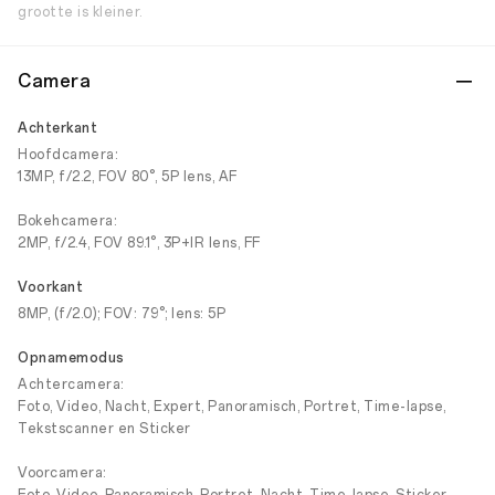
grootte is kleiner.
Camera
Achterkant
Hoofdcamera:
13MP, f/2.2, FOV 80°, 5P lens, AF
Bokehcamera:
2MP, f/2.4, FOV 89.1°, 3P+IR lens, FF
Voorkant
8MP, (f/2.0); FOV: 79°; lens: 5P
Opnamemodus
Achtercamera:
Foto, Video, Nacht, Expert, Panoramisch, Portret, Time-lapse,
Tekstscanner en Sticker
Voorcamera: