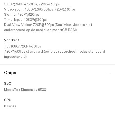
1080P@60fps/30fps, 720P@30fps
Video zoom: 1080P@60/30fps, 720P@30fps
Slo-mo: 720P@120fps
Time-lapse: 1080P@30fps
Dual-View Video: 720P@30fps (Dual-view video is niet
ondersteund op de modellen met 4GB RAM)
Voorkant
Tot 1080/720P@30fps
720P@30fps standaard (portret retoucheermodus standaard
ingeschakeld)
Chips
SoC
MediaTek Dimensity 6300
CPU
8 cores