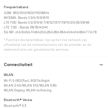
Frequentieband
GSM: 850/900/1800/1900MHz
WCDMA: Bands 1/2/4/5/6/8/19
LTE FDD: Bands 1/2/3/5/6/7/8/12/13/17/18/19/20/26/28/66
LTE TDD：Bands 38/39/40/41
5G NR: n1/n3/n5/n7/n8/n20/n26/n28/n38/n40/n41/n66/n77/n78
* Functies die beschikbaar zijn op het live netwerk zijn
afhankelijk van de netwerksituatie van de provider en de
implementatie van gerelateerde services.
Connectiviteit
WLAN
Wi-Fi 5 (802.11ac), 802.11a/b/g/n
WLAN 2.4G/WLAN 5.1G/WLAN 5.8G
WLAN Display; WLAN tethering
Bluetooth® Versie
Bluetooth® 5.3