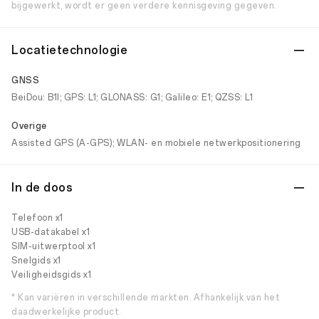
bijgewerkt, wordt er geen verdere kennisgeving gegeven.
Locatietechnologie
GNSS
BeiDou: B1I; GPS: L1; GLONASS: G1; Galileo: E1; QZSS: L1
Overige
Assisted GPS (A-GPS); WLAN- en mobiele netwerkpositionering
In de doos
Telefoon x1
USB-datakabel x1
SIM-uitwerptool x1
Snelgids x1
Veiligheidsgids x1
* Kan variëren in verschillende markten. Afhankelijk van het
daadwerkelijke product.