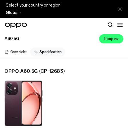
Select your country or region
Global
A60 5G
Koop nu
Overzicht
Specificaties
OPPO A60 5G
(
CPH2683
)