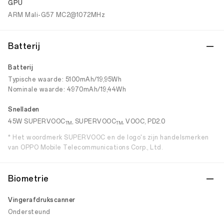
GPU
ARM Mali-G57 MC2@1072MHz
Batterij
Batterij
Typische waarde: 5100mAh/19,95Wh
Nominale waarde: 4970mAh/19,44Wh
Snelladen
45W SUPERVOOC
, SUPERVOOC
, VOOC, PD2.0
TM
TM
* Het woordmerk SUPERVOOC en de logo's zijn handelsmerken
van OPPO Mobile Telecommunications Corp., Ltd.
Biometrie
Vingerafdrukscanner
Ondersteund