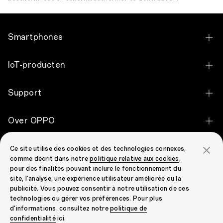
Smartphones
OPPO Find X9 Ultra
IoT-producten
OPPO Find X9 Pro
OPPO Pad 5
Support
OPPO Find X9
OPPO Pad SE
Contact
OPPO Reno16 Pro 5G
Over OPPO
OPPO Pad Neo
Garantiestatus
OPPO Reno16 5G
Over OPPO
OPPO Enco Clip2 Open Earbuds
OPPO Community
Ce site utilise des cookies et des technologies connexes,
Service Center
OPPO Reno16 F 5G
comme décrit dans notre
politique relative aux cookies
,
Technology
OPPO Enco Air5 Pro
pour des finalités pouvant inclure le fonctionnement du
OPPO Community
Send to Repair
OPPO Reno15 F 5G
site, l'analyse, une expérience utilisateur améliorée ou la
OPPO Apex Guard
OPPO Enco X3i
publicité. Vous pouvez consentir à notre utilisation de ces
Prijscontrole voor reserve onderdelen
OPPO Reno15 5G
technologies ou gérer vos préférences. Pour plus
Nieuws
OPPO Enco Buds3 Pro
d'informations, consultez notre
politique de
FAQ
OPPO Reno15 Pro 5G
Netherlands (Nederlands)
confidentialité
ici.
Android Enterprise
OPPO Enco Air4 Pro