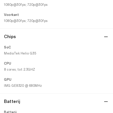
1080p@30fps; 720p@30fps
Voorkant
1080p@30fps; 720p@30fps
Chips
SoC
MediaTek Helio G35
CPU
8 cores, tot 2.3GHZ
GPU
IMG GE8320 @ 680MHz
Batterij
Batterij