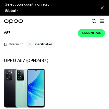
Select your country or region
Global
A57
Koop nu Icon
Overzicht
Specificaties
OPPO A57
(
CPH2387
)