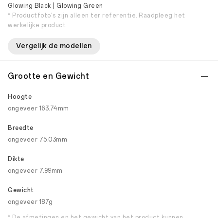
Glowing Black | Glowing Green
* Productfoto's zijn alleen ter referentie. Raadpleeg het
werkelijke product.
Vergelijk de modellen
Grootte en Gewicht
Hoogte
ongeveer 163.74mm
Breedte
ongeveer 75.03mm
Dikte
ongeveer 7.99mm
Gewicht
ongeveer 187g
* De afmetingen en het gewicht van het product kunnen