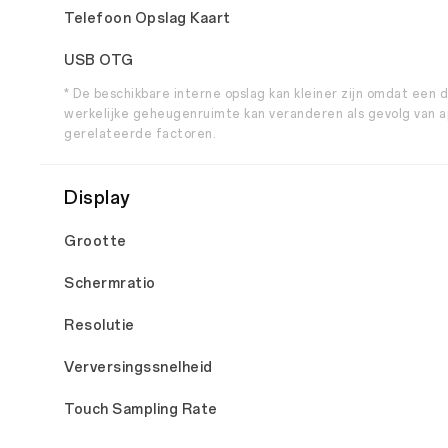
Telefoon Opslag Kaart
USB OTG
* De beschikbare interne opslag kan kleiner zijn omdat een
werkelijke geheugenruimte kan veranderen als gevolg van 
gerelateerde factoren.
Display
Grootte
Schermratio
Resolutie
Verversingssnelheid
Touch Sampling Rate