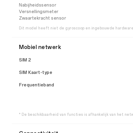
Nabijheidssensor
Versnellingsmeter
Zwaartekracht sensor
Dit model heeft niet de gyroscoop en ingebouwde hardware 
Mobiel netwerk
SIM 2
SIM Kaart-type
Frequentieband
* De beschikbaarheid van functies is afhankelijk van het ne