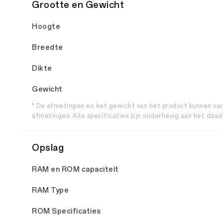
Grootte en Gewicht
Hoogte
Breedte
Dikte
Gewicht
* De afmetingen en het gewicht van het product kunnen vari
afmetingen. Alle specificaties zijn onderhevig aan het daad
Opslag
RAM en ROM capaciteit
RAM Type
ROM Specificaties