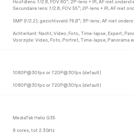
Hoofdlens: f/2.8, FOV 60°; 2P-lens + IR, AF niet onders
Secundaire lens: f/2.8, FOV 55°; 2P-lens + IR, AF niet o
5MP (f/2.2); gezichtsveld 76,8°; 3P-lens; AF niet onder
Achterkant: Nacht, Video, Foto, Time-lapse, Expert, Pa
Voorzijde: Video, Foto, Portret, Time-lapse, Panorama e
1080P@30fps or 720P@30fps (default)
1080P@30fps or 720P@30fps (default)
MediaTek Helio G35
8 cores, tot 2.3GHz