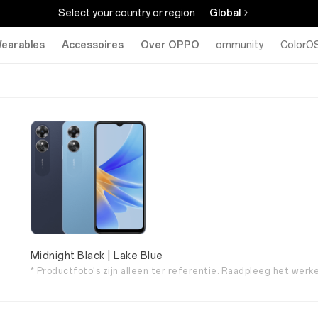
Select your country or region
Global
earables
Accessoires
Over OPPO
Community
ColorO
Midnight Black | Lake Blue
* Productfoto's zijn alleen ter referentie. Raadpleeg het werke