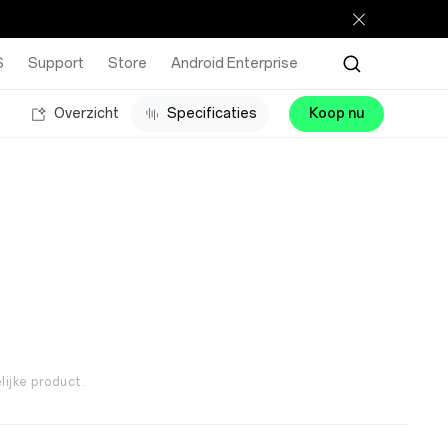
S
Support
Store
Android Enterprise
Overzicht
Specificaties
Koop nu
lijke product.