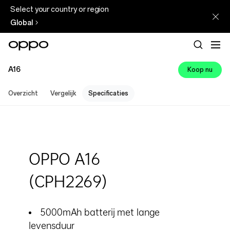
Select your country or region
Global
A16
Koop nu
Overzicht
Vergelijk
Specificaties
OPPO A16
(CPH2269)
5000mAh batterij met lange
levensduur