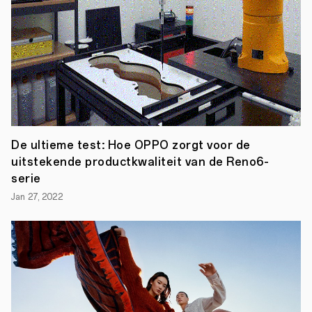
het
merk?
Zonder
twijfel
spelen
technische
kenmerken
en
functionaliteit
een
essentiële
rol
in
De ultieme test: Hoe OPPO zorgt voor de
hoe
uitstekende productkwaliteit van de Reno6-
mensen
serie
een
smartphone
Jan 27, 2022
zien.
Tegelijkertijd
is
design
–
de
kleur,
het
materiaal,
de