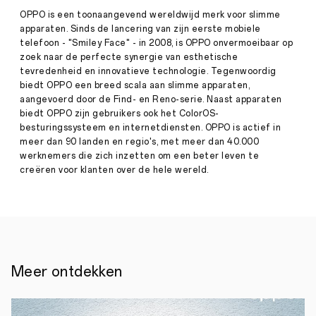
met
OPPO is een toonaangevend wereldwijd merk voor slimme
de
apparaten. Sinds de lancering van zijn eerste mobiele
OPPO
telefoon - "Smiley Face" - in 2008, is OPPO onvermoeibaar op
Story
Glow
zoek naar de perfecte synergie van esthetische
·
Jan
tevredenheid en innovatieve technologie. Tegenwoordig
17,
Wat
biedt OPPO een breed scala aan slimme apparaten,
2022
is
aangevoerd door de Find- en Reno-serie. Naast apparaten
het
biedt OPPO zijn gebruikers ook het ColorOS-
toch
besturingssysteem en internetdiensten. OPPO is actief in
met
sommige
meer dan 90 landen en regio's, met meer dan 40.000
telefoons
werknemers die zich inzetten om een ​​beter leven te
die
creëren voor klanten over de hele wereld.
mensen
hun
aandacht
doen
trekken
als
ze
in
Meer ontdekken
de
etalage
kijken?
Of