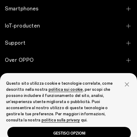
gebruiker
en
Smartphones
hun
telefoon.
Bij
OPPO Find X9 Ultra
IoT-producten
OPPO
zijn
OPPO Find X9 Pro
we
OPPO Pad 5
Support
ervan
OPPO Find X9
overtuigd
OPPO Pad SE
dat
Contact
OPPO Reno16 Pro 5G
een
Over OPPO
OPPO Pad Neo
ontwerp,
Garantiestatus
om
OPPO Reno16 5G
Over OPPO
uitzonderlijk
OPPO Enco Clip2 Open Earbuds
OPPO Community
te
Service Center
OPPO Reno16 F 5G
Questo sito utilizza cookie e tecnologie correlate, come
zijn,
Technology
OPPO Enco Air5 Pro
descritto nella nostra
politica sui cookie
, per scopi che
moet
OPPO Community
Send to Repair
OPPO Reno15 F 5G
voldoen
possono includere il funzionamento del sito, analisi,
OPPO Apex Guard
OPPO Enco X3i
aan
un'esperienza utente migliorata o pubblicità. Puoi
Prijscontrole voor reserve onderdelen
OPPO Reno15 5G
drie
acconsentire al nostro utilizzo di queste tecnologie o
Nieuws
OPPO Enco Buds3 Pro
verschillende
gestire le tue preferenze. Per maggiori informazioni,
FAQ
OPPO Reno15 Pro 5G
criteria.
Netherlands (Nederlands)
consulta la nostra
politica sulla privacy
qui.
Android Enterprise
Het
OPPO Enco Air4 Pro
eerste,
Security Response Center
OPPO A6 Pro 5G
en
GESTISCI OPZIONI
OPPO Enco Air2
Privacy
Cookies
Gebruiksvoorwaarden