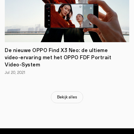
afwerking
en
de
vorm
–
een
fenomenaal
ontwerp
in
staat
De nieuwe OPPO Find X3 Neo: de ultieme
om
video-ervaring met het OPPO FDF Portrait
een
Video-System
verfrissende
eerste
Jul 20, 2021
indruk
van
het
product
te
Bekijk alles
creëren,
evenals
een
blijvende
connectie,
tussen
de