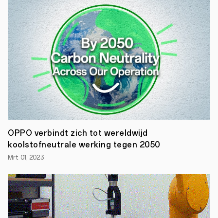
die
een
betekenisvolle
impact
hebben
op
hun
dagelijks
leven
door
het
gemak
en
gebruiksgemak?
Of
zelfs
OPPO verbindt zich tot wereldwijd
de
koolstofneutrale werking tegen 2050
eigenaren
van
Mrt 01, 2023
de
telefoon
veranderen
in
trouwe
fans
van