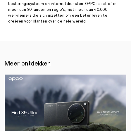
besturingssysteem en internetdiensten. OPPO is actief in
15
Press
december
meer dan 90 landen en regio's, met meer dan 40.000
werknemers die zich inzetten om een ​​beter leven te
·
Dec
creëren voor klanten over de hele wereld.
08,
OPPO
2021
INNO
DAY
maakt
plaats
voor
eerste
virtuele
Meer ontdekken
en
interactieve
spin-
off:
INNO
WORLD