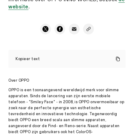
website
.
Reimaging
the
Kopieer text
Future:
OPPO
onthult
geavanceerde
Over OPPO
NPU
en
OPPO is een toonaangevend wereldwijd merk voor slimme
OPPO
apparaten. Sinds de lancering van zijn eerste mobiele
Air
telefoon - "Smiley Face" - in 2008, is OPPO onvermoeibaar op
Glass
zoek naar de perfecte synergie van esthetische
tijdens
INNO
tevredenheid en innovatieve technologie. Tegenwoordig
WORLD
biedt OPPO een breed scala aan slimme apparaten,
op
aangevoerd door de Find- en Reno-serie. Naast apparaten
14
biedt OPPO zijn gebruikers ook het ColorOS-
&