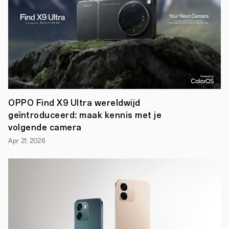
5G
Field
Lab
is
de
eerste
5G
verbinding
met
een
OPPO
Reno
OPPO Find X9 Ultra wereldwijd
5G
geïntroduceerd: maak kennis met je
smartphone
volgende camera
tot
stand
Apr 21, 2026
gebracht.
OPPO
Reno
5G
is
de
eerste
werkende
5G
telefoon