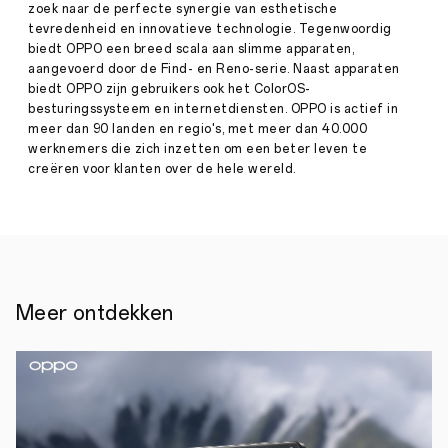
zoek naar de perfecte synergie van esthetische
30,
EERSTE
tevredenheid en innovatieve technologie. Tegenwoordig
2019
5G
biedt OPPO een breed scala aan slimme apparaten,
VERBINDING
aangevoerd door de Find- en Reno-serie. Naast apparaten
MET
biedt OPPO zijn gebruikers ook het ColorOS-
OPPO
besturingssysteem en internetdiensten. OPPO is actief in
RENO
meer dan 90 landen en regio's, met meer dan 40.000
SMARTPHONE
werknemers die zich inzetten om een ​​beter leven te
IN
creëren voor klanten over de hele wereld.
NEDERLAND
BEHAALT
DOWNLOADSNELHEDEN
TOT
850
MPBS
Rotterdam,
Meer ontdekken
30
juli
2019
-
In
het
T-
Mobile