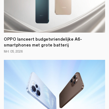
die
gelanceerd
is
op
de
Europese
markt,
en
behaalde
in
OPPO lanceert budgetvriendelijke A6-
de
smartphones met grote batterij
test
downloadsnelheden
Mrt 05, 2026
tot
850
Mbps.
Hiermee
geven
OPPO
en
T-
Mobile
Nederland
een
spectaculair
kijkje