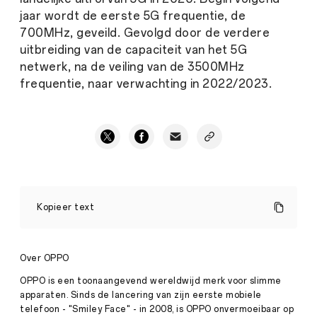
jaar wordt de eerste 5G frequentie, de
700MHz, geveild. Gevolgd door de verdere
uitbreiding van de capaciteit van het 5G
netwerk, na de veiling van de 3500MHz
frequentie, naar verwachting in 2022/2023.
PRIMEUR:
Succesvolle
Kopieer text
T-
Mobile
5G
verbinding
Over OPPO
met
OPPO
OPPO is een toonaangevend wereldwijd merk voor slimme
Reno
apparaten. Sinds de lancering van zijn eerste mobiele
Press
5G
telefoon - "Smiley Face" - in 2008, is OPPO onvermoeibaar op
·
Jul