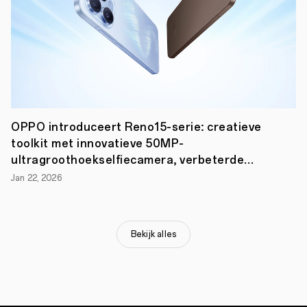
zeven
locaties
van
ThePhoneLab
.
OPPO
maakt
als
derde
grootste
smartphonemerk
in
OPPO introduceert Reno15-serie: creatieve
Nederland
een
toolkit met innovatieve 50MP-
sterke
ultragroothoekselfiecamera, verbeterde
groei
door*.
portret- en video-opties
Jan 22, 2026
Ook
ThePhoneLab
breidt
uit,
en
Bekijk alles
heeft
de
ambitie
om
naast
de