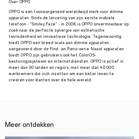
·
Mrt
Over OPPO
30,
Officiële
OPPO is een toonaangevend wereldwijd merk voor slimme
2021
reparatiepartner
apparaten. Sinds de lancering van zijn eerste mobiele
op
telefoon - "Smiley Face" - in 2008, is OPPO onvermoeibaar op
zeven
zoek naar de perfecte synergie van esthetische
locaties
tevredenheid en innovatieve technologie. Tegenwoordig
in
biedt OPPO een breed scala aan slimme apparaten,
Nederland
aangevoerd door de Find- en Reno-serie. Naast apparaten
Rotterdam,
biedt OPPO zijn gebruikers ook het ColorOS-
30
besturingssysteem en internetdiensten. OPPO is actief in
maart
meer dan 90 landen en regio's, met meer dan 40.000
2021
werknemers die zich inzetten om een ​​beter leven te
-
Vanaf
creëren voor klanten over de hele wereld.
22
maart
is
ThePhoneLab
de
officiële
reparatiepartner
van
Meer ontdekken
OPPO.
OPPO,
een