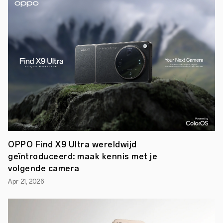
van
de
meest
innovatieve
en
toonaangevende
smart
device
merken
ter
wereld,
breidt
hiermee
het
aantal
fysieke
servicepunten
OPPO Find X9 Ultra wereldwijd
in
geïntroduceerd: maak kennis met je
Nederland
voor
volgende camera
aftersales
Apr 21, 2026
sterk
uit.
Het
personeel
van