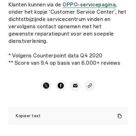
Klanten kunnen via de
OPPO-servicepagina
,
onder het kopje ‘Customer Service Center’, het
dichtstbijzijnde servicecentrum vinden en
vervolgens contact opnemen met het
gewenste reparatiepunt voor een soepele
dienstverlening.
* Volgens Counterpoint data Q4 2020
** Score van 9.4 op basis van 6.000+ reviews
OPPO
start
Kopieer text
samenwerking
met
Press
ThePhoneLab