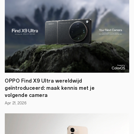
Find
N.
De
OPPO
Find
N
is
het
resultaat
van
vier
jaar
onderzoek
en
ontwikkeling
en
OPPO Find X9 Ultra wereldwijd
zes
geïntroduceerd: maak kennis met je
generaties
aan
volgende camera
prototypes.
Het
Apr 21, 2026
toestel
geeft
een
nieuwe
dimensie
aan