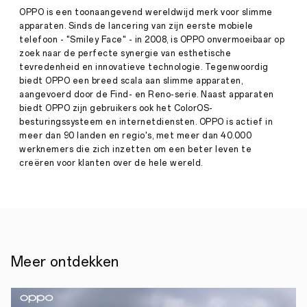
Find
OPPO is een toonaangevend wereldwijd merk voor slimme
Press
N
apparaten. Sinds de lancering van zijn eerste mobiele
·
Dec
telefoon - "Smiley Face" - in 2008, is OPPO onvermoeibaar op
15,
zoek naar de perfecte synergie van esthetische
Rotterdam,
2021
15
tevredenheid en innovatieve technologie. Tegenwoordig
december
biedt OPPO een breed scala aan slimme apparaten,
2021
aangevoerd door de Find- en Reno-serie. Naast apparaten
–
biedt OPPO zijn gebruikers ook het ColorOS-
Vandaag,
besturingssysteem en internetdiensten. OPPO is actief in
tijdens
dag
meer dan 90 landen en regio's, met meer dan 40.000
twee
werknemers die zich inzetten om een ​​beter leven te
van
creëren voor klanten over de hele wereld.
INNO
DAY
2021,
lanceert
OPPO
zijn
eerste
opvouwbare
Meer ontdekken
vlaggenschip
smartphone,
genaamd
OPPO