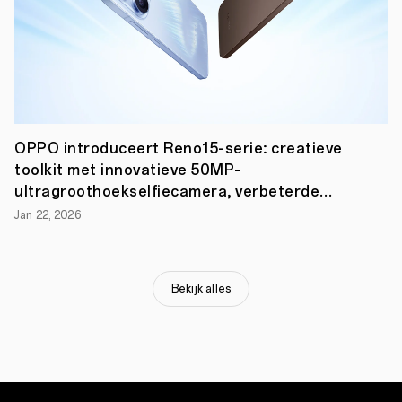
tijd
in
voor
de
smartphonetechnologie.
OPPO
heeft
veel
tijd
en
OPPO introduceert Reno15-serie: creatieve
moeite
toolkit met innovatieve 50MP-
gestoken
ultragroothoekselfiecamera, verbeterde
in
het
portret- en video-opties
Jan 22, 2026
bedenken
van
een
betere
benadering
Bekijk alles
van
een
opvouwbare
smartphone
door
te
experimenteren