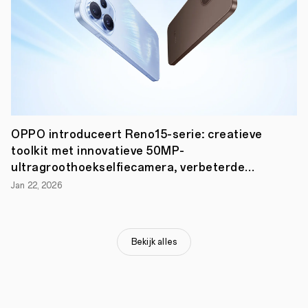
Rotterdam,
23
april
OPPO introduceert Reno15-serie: creatieve
2021
–
toolkit met innovatieve 50MP-
Vandaag
ultragroothoekselfiecamera, verbeterde
lanceert
portret- en video-opties
OPPO,
Jan 22, 2026
een
van
de
grootste
smart
Bekijk alles
device
merken
ter
wereld,
een