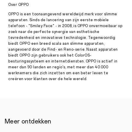
Project
Over OPPO
om
alledaagse
OPPO is een toonaangevend wereldwijd merk voor slimme
momenten
apparaten. Sinds de lancering van zijn eerste mobiele
vast
telefoon - "Smiley Face" - in 2008, is OPPO onvermoeibaar op
te
zoek naar de perfecte synergie van esthetische
leggen
voor
tevredenheid en innovatieve technologie. Tegenwoordig
de
biedt OPPO een breed scala aan slimme apparaten,
Press
toekomst
aangevoerd door de Find- en Reno-serie. Naast apparaten
·
Apr
biedt OPPO zijn gebruikers ook het ColorOS-
23,
besturingssysteem en internetdiensten. OPPO is actief in
De
2021
meer dan 90 landen en regio's, met meer dan 40.000
80
werknemers die zich inzetten om een ​​beter leven te
meest
creëren voor klanten over de hele wereld.
indrukwekkende
inzendingen
worden
beloond
met
een
reis
Meer ontdekken
naar
keuze