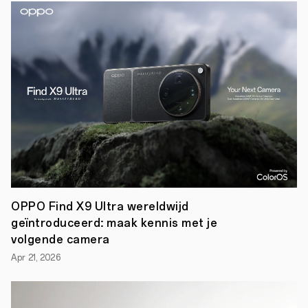
200
deelnemers
worden
geselecteerd
voor
jaar
lang
gratis
toegang
tot
MasterClass
50
geselecteerde
foto’s
worden
OPPO Find X9 Ultra wereldwijd
tentoongesteld
via
geïntroduceerd: maak kennis met je
OPPO’s
volgende camera
website
Apr 21, 2026
en
sociale
kanalen