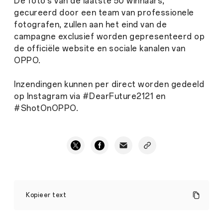
De foto’s van de laatste 50 winnaars,
gecureerd door een team van professionele
fotografen, zullen aan het eind van de
campagne exclusief worden gepresenteerd op
de officiële website en sociale kanalen van
OPPO.
Inzendingen kunnen per direct worden gedeeld
op Instagram via #DearFuture2121 en
#ShotOnOPPO.
OPPO
lanceert
Kopieer text
2121
Future
Photography