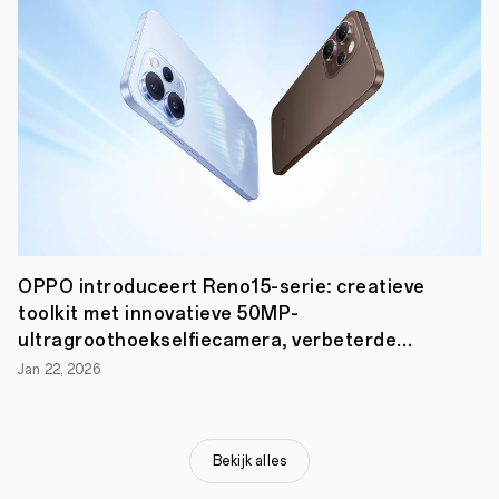
CybeReal
AR-
applicatie
en
de
OPPO
X
2021:
een
oprolbare
conceptsmartphone.
Onder
het
mom
van
‘Internet
OPPO introduceert Reno15-serie: creatieve
of
toolkit met innovatieve 50MP-
Experience’
ultragroothoekselfiecamera, verbeterde
zette
OPPO
portret- en video-opties
Jan 22, 2026
eveneens
zijn
nieuwe
merkovertuiging
‘Technology
Bekijk alles
for
Mankind,