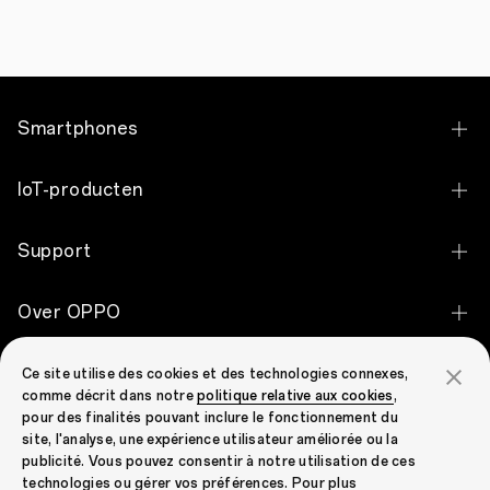
Kindness
for
the
World’
neer
en
debuteerde
Smartphones
het
merk
zijn
OPPO Find X9 Ultra
IoT-producten
‘3+N+X-
strategie’
OPPO Find X9 Pro
voor
OPPO Pad 5
Support
technologieontwikkeling.
OPPO Find X9
OPPO Pad SE
Contact
OPPO Reno16 Pro 5G
Over OPPO
OPPO Pad Neo
Garantiestatus
OPPO Reno16 5G
Over OPPO
OPPO Enco Clip2 Open Earbuds
OPPO Community
Ce site utilise des cookies et des technologies connexes,
Service Center
OPPO Reno16 F 5G
comme décrit dans notre
politique relative aux cookies
,
Technology
OPPO Enco Air5 Pro
pour des finalités pouvant inclure le fonctionnement du
OPPO Community
Send to Repair
OPPO Reno15 F 5G
site, l'analyse, une expérience utilisateur améliorée ou la
OPPO Apex Guard
OPPO Enco X3i
publicité. Vous pouvez consentir à notre utilisation de ces
Prijscontrole voor reserve onderdelen
OPPO Reno15 5G
technologies ou gérer vos préférences. Pour plus
Nieuws