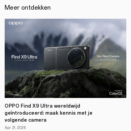
17
Meer ontdekken
november
2020
-
Onder
de
noemer
‘Leap
into
the
future’
vond
vandaag
in
Shenzen
OPPO
INNO
DAY
2020
plaats.
Tijdens
OPPO Find X9 Ultra wereldwijd
dit
geïntroduceerd: maak kennis met je
online
evenement
volgende camera
kondigde
OPPO,
Apr 21, 2026