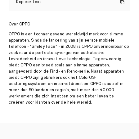
INNO
Kopieer text
DAY
2020:
nieuwe
technologische
Over OPPO
visie
en
OPPO is een toonaangevend wereldwijd merk voor slimme
Press
conceptproducten
apparaten. Sinds de lancering van zijn eerste mobiele
·
Nov
telefoon - "Smiley Face" - in 2008, is OPPO onvermoeibaar op
17,
zoek naar de perfecte synergie van esthetische
OPPO
2020
AR
tevredenheid en innovatieve technologie. Tegenwoordig
Glass
biedt OPPO een breed scala aan slimme apparaten,
2021,
aangevoerd door de Find- en Reno-serie. Naast apparaten
OPPO
biedt OPPO zijn gebruikers ook het ColorOS-
CybeReal
besturingssysteem en internetdiensten. OPPO is actief in
AR-
applicatie
meer dan 90 landen en regio's, met meer dan 40.000
en
werknemers die zich inzetten om een ​​beter leven te
oprolbare
creëren voor klanten over de hele wereld.
OPPO
X
2021
concept
smartphone
gepresenteerd
Rotterdam,