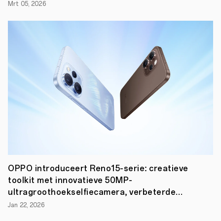
van
Mrt 05, 2026
de
UEFA
(Union
of
European
Football
Associations)
tijdens
verschillende
UEFA-
competities.
Het
smart
device
merk
is
het
eerste
Chinese
OPPO introduceert Reno15-serie: creatieve
merk
dat
toolkit met innovatieve 50MP-
partner
ultragroothoekselfiecamera, verbeterde
wordt
portret- en video-opties
van,
Jan 22, 2026
onder
andere,