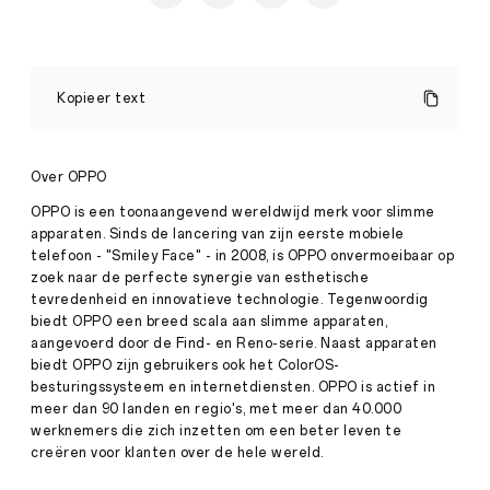
OPPO
gaat
Kopieer text
tweejarig
partnerschap
met
UEFA
Over OPPO
Press
aan
·
Jul
OPPO is een toonaangevend wereldwijd merk voor slimme
18,
apparaten. Sinds de lancering van zijn eerste mobiele
Een
telefoon - "Smiley Face" - in 2008, is OPPO onvermoeibaar op
2022
verbintenis
zoek naar de perfecte synergie van esthetische
om
het
tevredenheid en innovatieve technologie. Tegenwoordig
mooie
biedt OPPO een breed scala aan slimme apparaten,
spel
aangevoerd door de Find- en Reno-serie. Naast apparaten
te
biedt OPPO zijn gebruikers ook het ColorOS-
vieren
besturingssysteem en internetdiensten. OPPO is actief in
onder
OPPO’s
meer dan 90 landen en regio's, met meer dan 40.000
motto
werknemers die zich inzetten om een ​​beter leven te
“Inspiration
creëren voor klanten over de hele wereld.
Ahead”