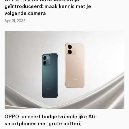
geïntroduceerd: maak kennis met je
volgende camera
Apr 21, 2026
Rotterdam,
18
juli
2022
–
OPPO
kondigt
vandaag
aan
dat
het
de
komende
twee
seizoenen
partner
OPPO lanceert budgetvriendelijke A6-
zal
smartphones met grote batterij
zijn