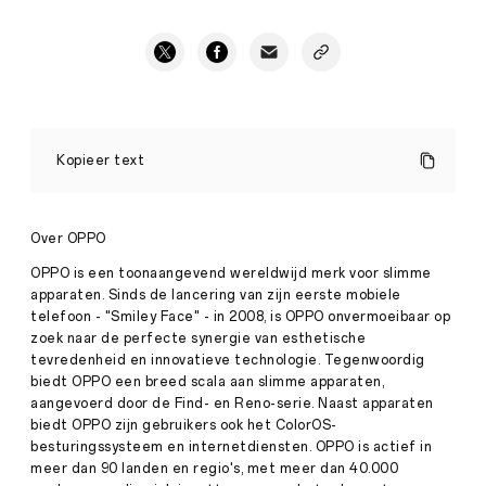
OPPO
kondigt
Kopieer text
Apex
Guard
aan
en
Over OPPO
herbevestigt
zijn
OPPO is een toonaangevend wereldwijd merk voor slimme
streven
apparaten. Sinds de lancering van zijn eerste mobiele
naar
telefoon - "Smiley Face" - in 2008, is OPPO onvermoeibaar op
kwaliteit
zoek naar de perfecte synergie van esthetische
van
het
tevredenheid en innovatieve technologie. Tegenwoordig
hoogste
biedt OPPO een breed scala aan slimme apparaten,
Press
niveau
aangevoerd door de Find- en Reno-serie. Naast apparaten
·
Jan
biedt OPPO zijn gebruikers ook het ColorOS-
08,
besturingssysteem en internetdiensten. OPPO is actief in
Shenzhen,
2026
17
meer dan 90 landen en regio's, met meer dan 40.000