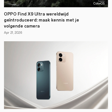
OPPO’s
meest
recente
OPPO Find X9 Ultra wereldwijd
stap
geïntroduceerd: maak kennis met je
in
het
volgende camera
herdefiniëren
van
Apr 21, 2026
wat
klanten
kunnen
verwachten
van
smartphones.
Het
kijkt
verder
dan
dagelijks
gebruik,
bijvoorbeeld
ook
naar
langere
levensduur
en