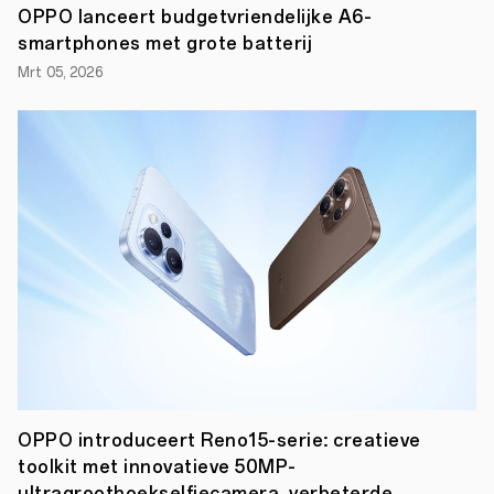
het
OPPO lanceert budgetvriendelijke A6-
naar
smartphones met grote batterij
een
hoger
Mrt 05, 2026
niveau
tillen
van
de
standaarden
in
de
sector.
OPPO
onthulde
op
zijn
Binhai
Bay
Campus
zijn
visie
op
kwaliteit
van
OPPO introduceert Reno15-serie: creatieve
het
toolkit met innovatieve 50MP-
hoogste
ultragroothoekselfiecamera, verbeterde