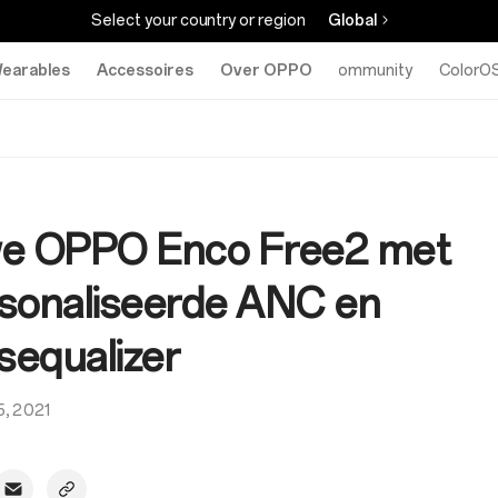
Select your country or region
Global
earables
Accessoires
Over OPPO
Community
ColorO
e OPPO Enco Free2 met
sonaliseerde ANC en
sequalizer
5, 2021