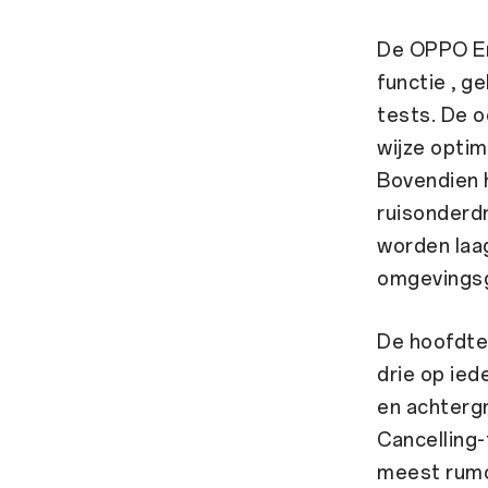
De OPPO En
functie , 
tests. De o
wijze optim
Bovendien 
ruisonderd
worden laag
omgevingsg
De hoofdte
drie op ie
en achtergr
Cancelling-
meest rumoe