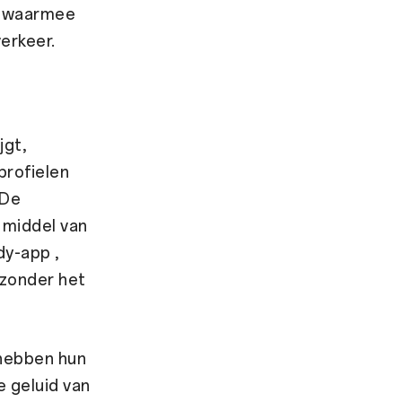
s waarmee
erkeer.
jgt,
profielen
 De
 middel van
y-app ,
 zonder het
hebben hun
 geluid van