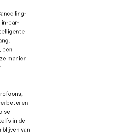
ancelling-
in-ear-
telligente
ang.
, een
eze manier
r
rofoons,
verbeteren
oise
elfs in de
 blijven van