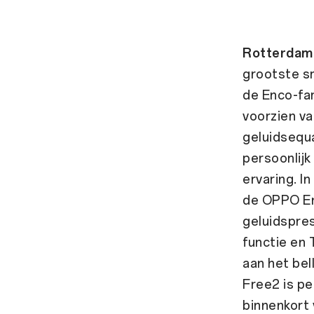
Rotterdam, 
grootste sm
de Enco-fam
voorzien v
geluidsequa
persoonlijk
ervaring. I
de OPPO Enc
geluidspres
functie en 
aan het bel
Free2 is pe
binnenkort