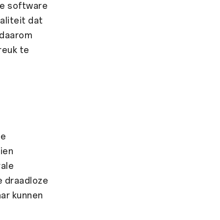
ve software
liteit dat
h daarom
reuk te
ge
ien
rale
e draadloze
aar kunnen