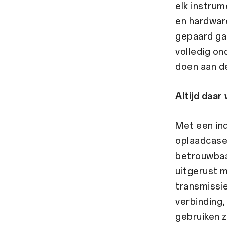
elk instrum
en hardware
gepaard ga
volledig o
doen aan de
Altijd daar
Met een ind
oplaadcase
betrouwbaa
uitgerust 
transmissie
verbinding,
gebruiken z