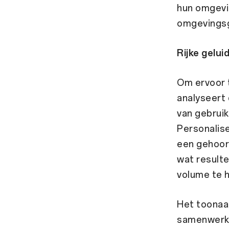
hun omgevi
omgevingsge
Rijke gelu
Om ervoor t
analyseert 
van gebruik
Personalis
een gehoor
wat resulte
volume te 
Het toonaa
samenwerkin