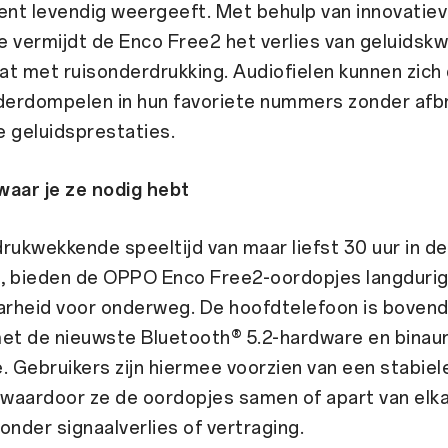
ent levendig weergeeft. Met behulp van innovatie
 vermijdt de Enco Free2 het verlies van geluidskwa
at met ruisonderdrukking. Audiofielen kunnen zic
nderdompelen in hun favoriete nummers zonder afb
 geluidsprestaties.
 waar je ze nodig hebt
rukwekkende speeltijd van maar liefst 30 uur in de
, bieden de OPPO Enco Free2-oordopjes langduri
rheid voor onderweg. De hoofdtelefoon is bovend
met de nieuwste Bluetooth® 5.2-hardware en binau
. Gebruikers zijn hiermee voorzien van een stabiel
 waardoor ze de oordopjes samen of apart van elk
onder signaalverlies of vertraging.