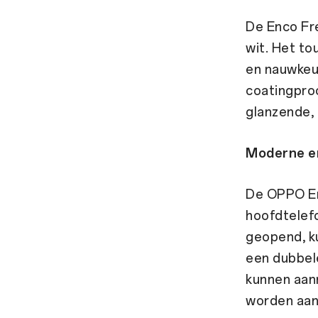
De Enco Fre
wit. Het to
en nauwkeu
coatingpro
glanzende, 
Moderne e
De OPPO En
hoofdtelef
geopend, k
een dubbel
kunnen aanr
worden aan