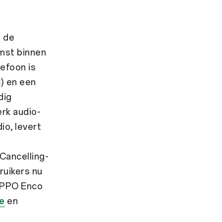
 de
inst binnen
efoon is
) en een
dig
erk audio-
io, levert
Cancelling-
ruikers nu
 OPPO Enco
e
en