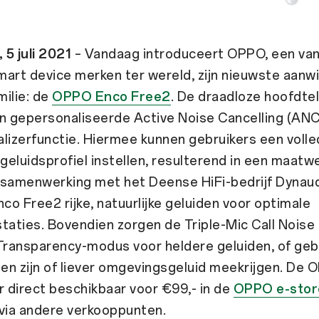
5 juli 2021
– Vandaag introduceert OPPO, een van
art device merken ter wereld, zijn nieuwste aanw
ilie: de
OPPO Enco Free2
. De draadloze hoofdtel
an gepersonaliseerde Active Noise Cancelling (ANC
lizerfunctie. Hiermee kunnen gebruikers een volle
 geluidsprofiel instellen, resulterend in een maatw
n samenwerking met het Deense HiFi-bedrijf Dynaud
o Free2 rijke, natuurlijke geluiden voor optimale
taties. Bovendien zorgen de Triple-Mic Call Noise 
Transparency-modus voor heldere geluiden, of geb
len zijn of liever omgevingsgeluid meekrijgen. De
r direct beschikbaar voor €99,- in de
OPPO e-stor
 via andere verkooppunten.