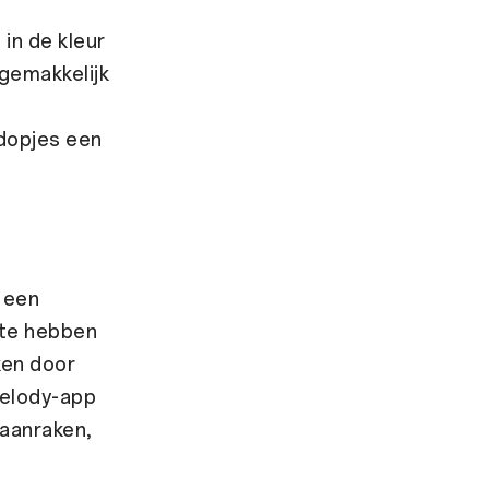
in de kleur
 gemakkelijk
dopjes een
 een
te hebben
ken door
Melody-app
 aanraken,