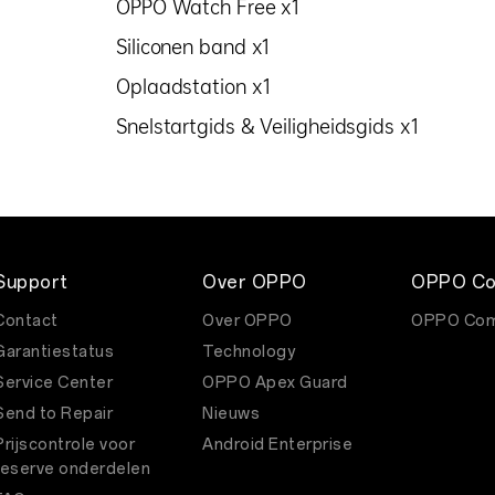
OPPO Watch Free x1
Siliconen band x1
Oplaadstation x1
Snelstartgids & Veiligheidsgids x1
Support
Over OPPO
OPPO Co
Contact
Over OPPO
OPPO Com
Garantiestatus
Technology
Service Center
OPPO Apex Guard
Send to Repair
Nieuws
Prijscontrole voor
Android Enterprise
reserve onderdelen