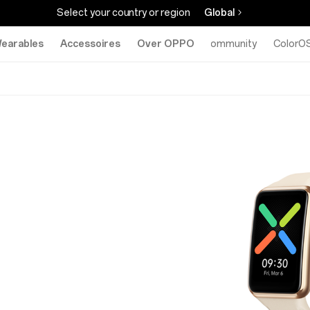
Select your country or region
Global
earables
Accessoires
Over OPPO
Community
ColorO