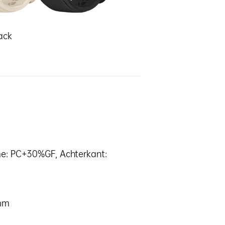
lack
me: PC+30%GF, Achterkant:
5mm