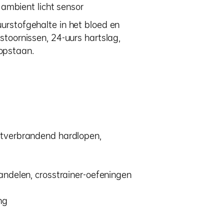
 ambient licht sensor
rstofgehalte in het bloed en
toornissen, 24-uurs hartslag,
 opstaan.
etverbrandend hardlopen,
andelen, crosstrainer-oefeningen
ng