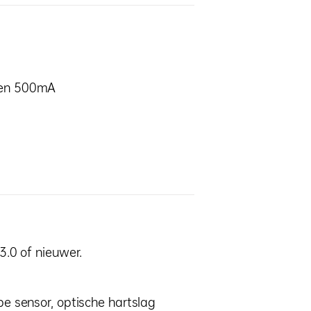
 en 500mA
3.0 of nieuwer.
pe sensor, optische hartslag