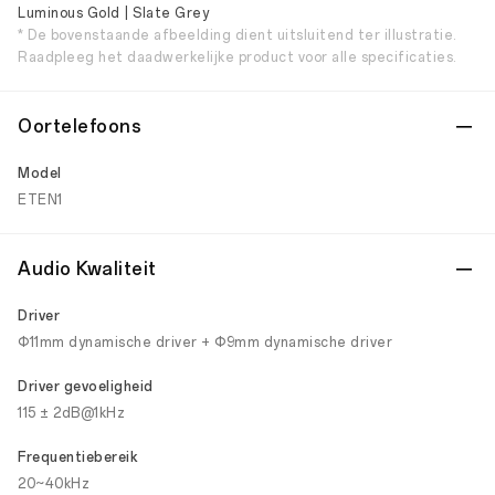
Luminous Gold | Slate Grey
* De bovenstaande afbeelding dient uitsluitend ter illustratie.
Raadpleeg het daadwerkelijke product voor alle specificaties.
Oortelefoons
Model
ETEN1
Audio Kwaliteit
Driver
Φ11mm dynamische driver + Φ9mm dynamische driver
Driver gevoeligheid
115 ± 2dB@1kHz
Frequentiebereik
20~40kHz