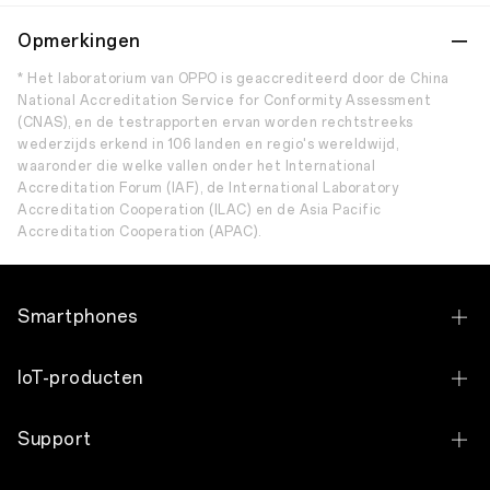
Opmerkingen
* Het laboratorium van OPPO is geaccrediteerd door de China
National Accreditation Service for Conformity Assessment
(CNAS), en de testrapporten ervan worden rechtstreeks
wederzijds erkend in 106 landen en regio's wereldwijd,
waaronder die welke vallen onder het International
Accreditation Forum (IAF), de International Laboratory
Accreditation Cooperation (ILAC) en de Asia Pacific
Accreditation Cooperation (APAC).
Smartphones
OPPO Find X9 Ultra
IoT-producten
OPPO Find X9 Pro
OPPO Pad 5
Support
OPPO Find X9
OPPO Pad SE