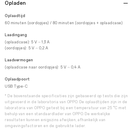
Opladen
Oplaadtijd
60 minuten (oordopjes) / 80 minuten (oordopjes + oplaadcase)
Laadingang
(oplaadcase): 5 V ⎓ 1,3 A
(oordopjes): 5 V ⎓ 0,2 A
Laadvermogen
(oplaadcase naar oordopjes): 5 V ⎓ 0,4 A
Oplaadpoort
USB Type-C
* De bovenstaande specificaties zijn gebaseerd op tests die zijn
uitgevoerd in de laboratoria van OPPO. De oplaadtijden zijn in de
laboratoria van OPPO getest bij een temperatuur van 25 °C met
behulp van een standaardlader van OPPO. De werkelijke
resultaten kunnen enigszins afwijken, afhankelijk van
omgevingsfactoren en de gebruikte lader.