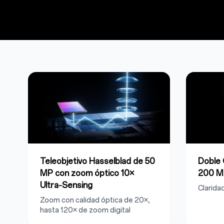
Teleobjetivo Hasselblad de 50
Doble 
MP con
zoom óptico 10×
200 M
Ultra‑Sensing
Clarida
Zoom con calidad óptica de 20×,
hasta 120× de zoom digital