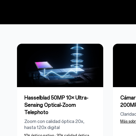
Hasselblad 50MP 10× Ultra-
Cámara
Sensing Optical-Zoom
200M
Telephoto
Clarida
Zoom con calidad óptica 20x,
Más sob
hasta 120x digital
10× óptico nativo
·
20× calidad óptica