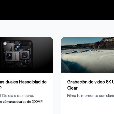
s duales Hasselblad de
Grabación de video 8K U
P
Clear
d. De día o de noche.
Filma tu momento con clari
re cámaras duales de 200MP