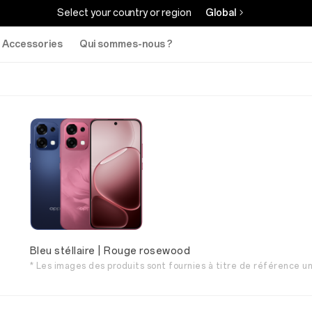
Select your country or region
Global
Accessories
Qui sommes-nous ?
Bleu stéllaire | Rouge rosewood
* Les images des produits sont fournies à titre de référence un