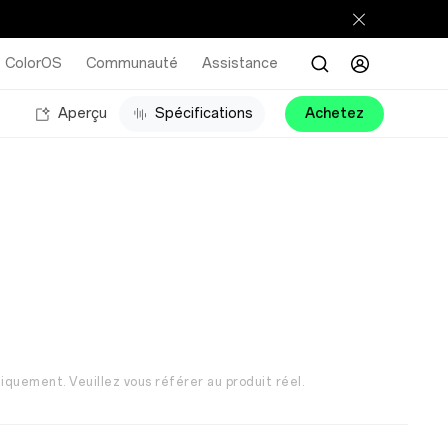
ColorOS
Communauté
Assistance
Aperçu
Spécifications
Achetez
iquement. Veuillez vous référer au produit réel.