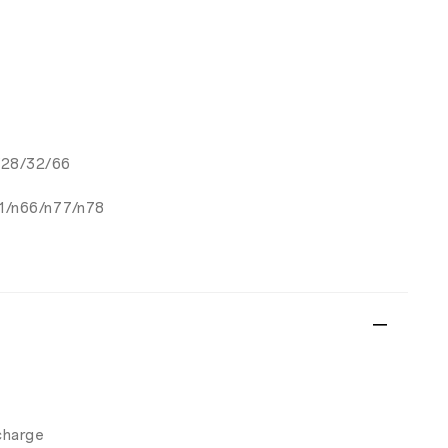
/28/32/66
41/n66/n77/n78
 charge