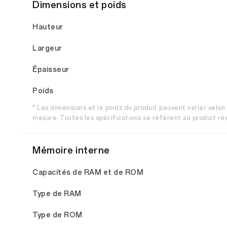
Dimensions et poids
Hauteur
Largeur
Épaisseur
Poids
* Les dimensions et le poids du produit peuvent varier selon
mesure. Toutes les spécifications se réfèrent au produit rée
Mémoire interne
Capacités de RAM et de ROM
Type de RAM
Type de ROM