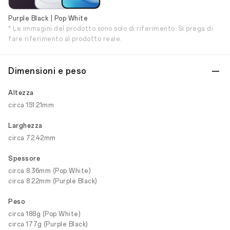
Purple Black | Pop White
* Le immagini del prodotto sono solo di riferimento. Si prega di
fare riferimento al prodotto reale.
Dimensioni e peso
Altezza
circa 151.21mm
Larghezza
circa 72.42mm
Spessore
circa 8.36mm (Pop White)
circa 8.22mm (Purple Black)
Peso
circa 188g (Pop White)
circa 177g (Purple Black)