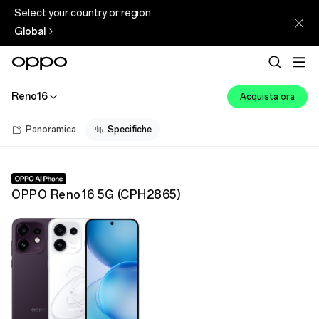
Select your country or region
Global
Reno16
Acquista ora
Panoramica
Specifiche
OPPO Reno16 5G
(
CPH2865
)