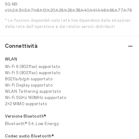
5G NR:
n1/n2/n3/n5/n7/n8/n12/n20/n26/n28/n38/n40/n41/n48/n66/n77/n78
* Le funzioni disponibili sulla rete live dipendono dalle situazioni
della rete dell'operatore e dai relativi servizi distribuiti.
Connettività
WLAN
Wi-Fi 6 (802.11ax) supportato
Wi-Fi 5 (802.11ac) supportato
802.11a/b/g/n supportato
Wi-Fi Display supportato
WLAN Tethering supportato
Wi-Fi 5GHz 160MHz supportato
2×2 MIMO supportato
Versione Bluetooth®
Bluetooth® 5.4, Low Energy
Codec audio Bluetooth®