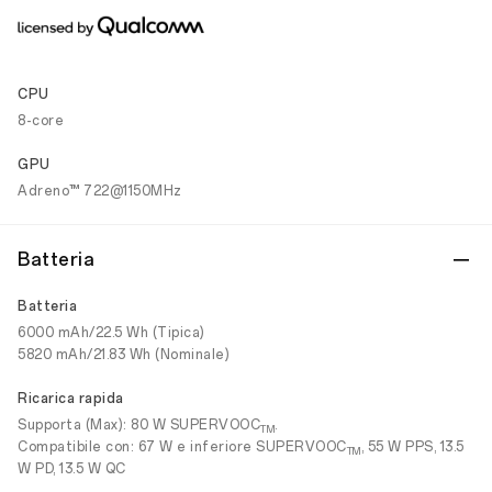
CPU
8-core
GPU
Adreno™ 722@1150MHz
Batteria
Batteria
6000 mAh/22.5 Wh (Tipica)
5820 mAh/21.83 Wh (Nominale)
Ricarica rapida
Supporta (Max): 80 W SUPERVOOC
.
TM
Compatibile con: 67 W e inferiore SUPERVOOC
, 55 W PPS, 13.5
TM
W PD, 13.5 W QC