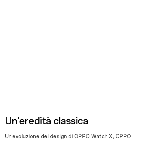
Ha superato 16 rigorosi test dello standard
4
militare statunitense 810H.
Shock
Vibrazione
Immersione
Umidit
Un'eredità classica
Un'evoluzione del design di OPPO Watch X, OPPO