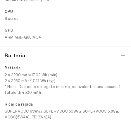
MediaTek Dimensity 900
CPU
8 cores
GPU
ARM Mali-G68 MC4
Batteria
Batteria
2 × 2200 mAh/17.02 Wh (min)
2 × 2250 mAh/17.41 Wh (typ)
* Note: Due celle collegate in serie, equivalenti a una capacità
totale di 4500 mAh
Ricarica rapida
SUPERVOOC 65W
, SUPERVOOC 50W
, SUPERVOOC 33W
,
TM
TM
TM
VOOC(5V/4A), PD (9V/2A)