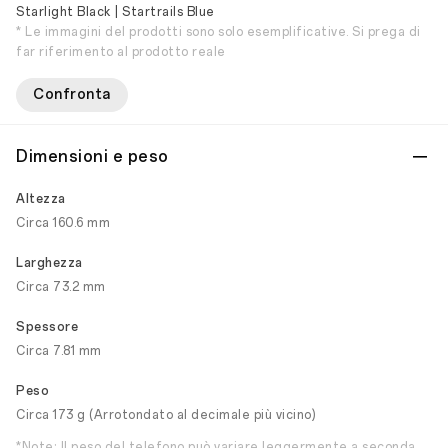
Starlight Black | Startrails Blue
* Le immagini del prodotti sono solo esemplificative. Si prega di
far riferimento al prodotto reale
Confronta
Dimensioni e peso
Altezza
Circa 160.6 mm
Larghezza
Circa 73.2 mm
Spessore
Circa 7.81 mm
Peso
Circa 173 g (Arrotondato al decimale più vicino)
*Note: Il peso del telefono può variare leggermente a seconda