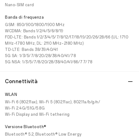
Nano-SIM card
Banda di frequenza
GSM: 850/900/1800/1900 MHz
WCDMA: Bands 1/2/4/5/6/8/19
FDD-LTE: Bands 1/2/3/4/5/7/8/12/17/18/19/20/26/28/66 (UL: 1710
MHz–1780 MHz, DL: 2110 MHz–2180 MHz)
TD-LTE: Bands 38/39/40/41
5G SA: 1/3/5/7/8/20/28/38/40/41/78
5G NSA: 1/3/5/7/8/20/28/38/40/41/66/77/78
Connettività
WLAN
Wi-Fi 6 (802.11ax), Wi-Fi 5 (802.11ac), 802.11a/b/g/n/
Wi-Fi 2.4G/5.1G/5.8G
Wi-Fi Display and Wi-Fi tethering
Versione Bluetooth®
Bluetooth® 5.2, Bluetooth® Low Energy