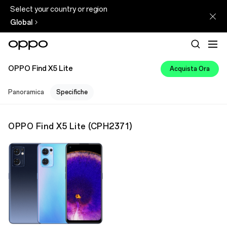
Select your country or region
Global
OPPO Find X5 Lite
Acquista Ora
Panoramica
Specifiche
OPPO Find X5 Lite
(
CPH2371
)