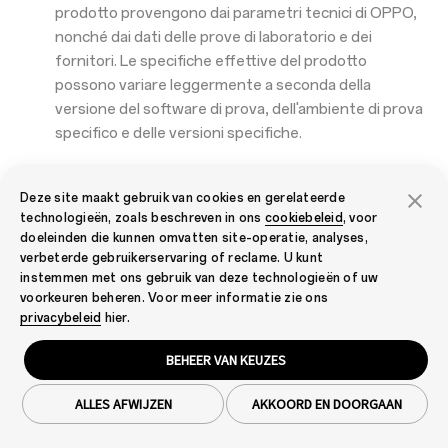
prodotto provengono dai parametri tecnici di OPPO,
nonché dai dati delle prove di laboratorio e dei
fornitori. Le specifiche effettive del prodotto
possono variare leggermente a seconda della
versione del software di prova, dell'ambiente di prova
specifico e delle versioni specifiche.
Deze site maakt gebruik van cookies en gerelateerde
technologieën, zoals beschreven in ons
cookiebeleid
, voor
doeleinden die kunnen omvatten site-operatie, analyses,
verbeterde gebruikerservaring of reclame. U kunt
instemmen met ons gebruik van deze technologieën of uw
Smartphone
voorkeuren beheren. Voor meer informatie zie ons
privacybeleid
hier.
OPPO Find X9 Ultra
Tablet
BEHEER VAN KEUZES
OPPO Find X9 Pro
OPPO Pad 5
Prodotti IoT
ALLES AFWIJZEN
AKKOORD EN DOORGAAN
OPPO Find X9
OPPO Pad SE