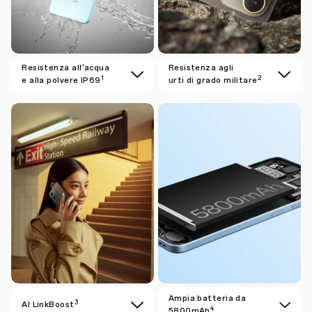
Resistenza all'acqua
Resistenza agli
1
2
e alla polvere IP69
urti di
grado militare
Ampia batteria da
3
AI LinkBoost
4
5800mAh