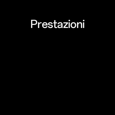
Prestazioni
AI LinkBoost
Segnale più forte,
ovunque tu vada
L’algoritmo di rete esclusivo di OPPO migliora
il segnale in luoghi affollati come stazioni,