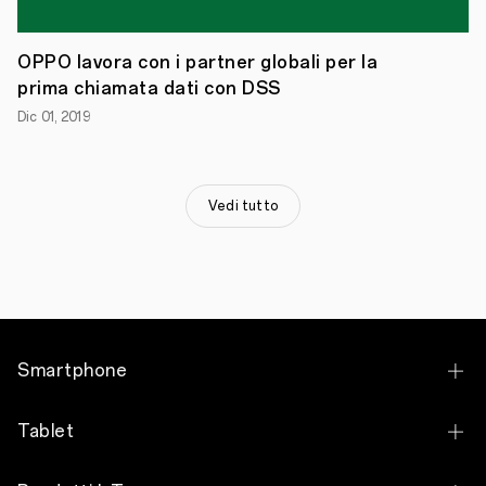
del
workshop:
Q&A
OPPO lavora con i partner globali per la
e
Meet
prima chiamata dati con DSS
and
Dic 01, 2019
Greet
con
Andrea
Galeazzi!
Insieme
Vedi tutto
all’esperto
di
tecnologia
si
esploreranno
le
migliori
tecniche
per
Smartphone
realizzare
video
perfetti
OPPO Find X9 Ultra
Tablet
per
i
OPPO Find X9 Pro
social:
OPPO Pad 5