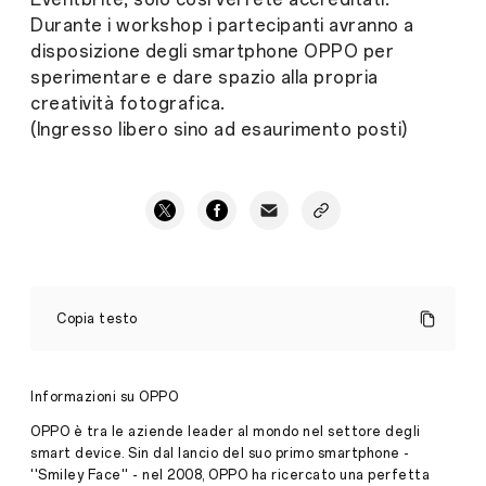
Durante i workshop i partecipanti avranno a
disposizione degli smartphone OPPO per
sperimentare e dare spazio alla propria
creatività fotografica.
(Ingresso libero sino ad esaurimento posti)
Created
for
Copia testo
the
creators,
quattro
workshop
Informazioni su OPPO
all'insegna
della
OPPO è tra le aziende leader al mondo nel settore degli
creatività
smart device. Sin dal lancio del suo primo smartphone -
video
''Smiley Face'' - nel 2008, OPPO ha ricercato una perfetta
e