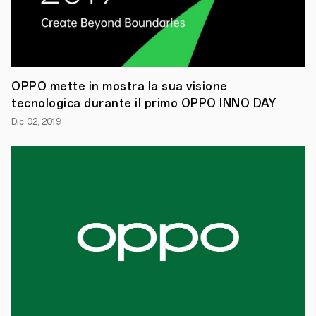
“Create
with:
Andrea
Galeazzi
-
Tecnica
e
OPPO mette in mostra la sua visione
tecnologia
tecnologica durante il primo OPPO INNO DAY
dietro
le
Dic 02, 2019
quinte
del
vlogging”
Per
partecipare:
https://www.eventbrite.it/e/bigliet
serie-
oppo-
reno-
created-
for-
the-
creators-
80049924479
Alla
fine