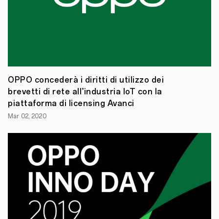
fotografia
e
video
e
da
un
protagonista
d’eccezione:
il
nuovo
OPPO concederà i diritti di utilizzo dei
smartphone
brevetti di rete all’industria IoT con la
OPPO
Reno2.
piattaforma di licensing Avanci
Programma
Mar 02, 2020
e
calendario
dei
workshop:
9
novembre
dalle
ore
16:00
alle
ore
17:30
-