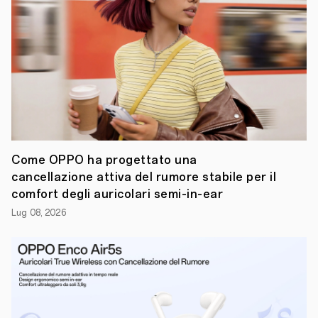
Italia
,
fra
le
aziende
leader
al
mondo
nel
settore
degli
smart
device,
scende
Come OPPO ha progettato una
in
cancellazione attiva del rumore stabile per il
campo
con
comfort degli auricolari semi-in-ear
la
Lug 08, 2026
nuovissima
Reno6
Series
al
fianco
dei
Rossoneri
.
La
nuova