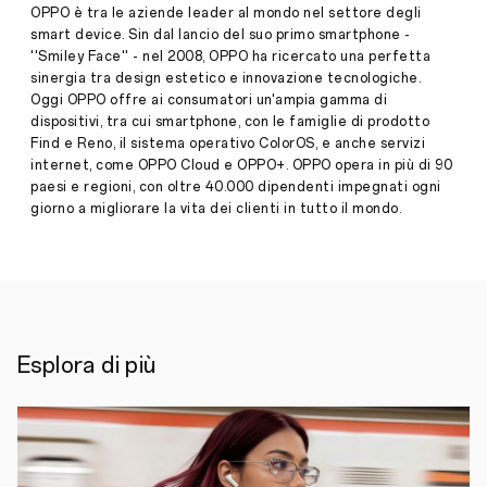
CATTURARE
OPPO è tra le aziende leader al mondo nel settore degli
LE
smart device. Sin dal lancio del suo primo smartphone -
EMOZIONI
''Smiley Face'' - nel 2008, OPPO ha ricercato una perfetta
E
sinergia tra design estetico e innovazione tecnologiche.
LE
PERFORMANCE
Oggi OPPO offre ai consumatori un'ampia gamma di
DELL’AC
dispositivi, tra cui smartphone, con le famiglie di prodotto
Press
MILAN
Find e Reno, il sistema operativo ColorOS, e anche servizi
Release
internet, come OPPO Cloud e OPPO+. OPPO opera in più di 90
·
Dic 17,
paesi e regioni, con oltre 40.000 dipendenti impegnati ogni
A
2021
pochi
giorno a migliorare la vita dei clienti in tutto il mondo.
mesi
dall’annuncio
della
nuova
partnership
in
qualità
di
Esplora di più
Official
Mobile
Partner
di
AC
Milan,
OPPO