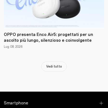
vita
delle
persone.
Grazie
agli
smartphone
OPPO
Reno6
Pro
OPPO presenta Enco Air5: progettati per un
e
ascolto più lungo, silenzioso e coinvolgente
OPPO
Reno6,
Lug 08, 2026
i
giocatori
potranno
catturare
le
Vedi tutto
proprie
emozioni
e
le
performance
dentro
e
fuori
Smartphone
dal
campo