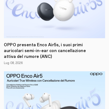
gamma
di
OPPO
con
le
sue
caratteristiche
uniche
di
design
e
OPPO presenta Enco Air5s, i suoi primi
innovazione
auricolari semi-in-ear con cancellazione
è
attiva del rumore (ANC)
un’icona
di
Lug 08, 2026
stile
ed
è
simbolo
di
come
la
tecnologia
possa
migliorare
la