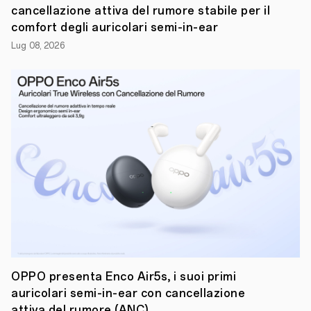
5G
cancellazione attiva del rumore stabile per il
e
Reno14
comfort degli auricolari semi-in-ear
F
Lug 08, 2026
&
FS
5G.
Proseguendo
nel
suo
impegno
verso
l'innovazione
nel
design
e
nell'imaging,
questa
nuova
gamma
offre
la
migliore
esperienza
OPPO presenta Enco Air5s, i suoi primi
fotografica
auricolari semi-in-ear con cancellazione
AI
attiva del rumore (ANC)
del