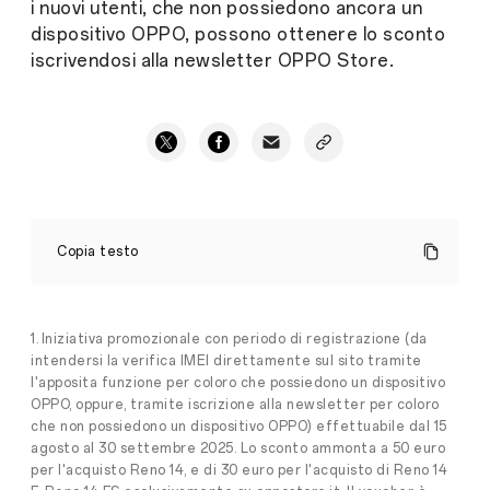
i nuovi utenti, che non possiedono ancora un
dispositivo OPPO, possono ottenere lo sconto
iscrivendosi alla newsletter OPPO Store.
LA
SERIE
Copia testo
OPPO
RENO14
ARRIVA
IN
EUROPA
1. Iniziativa promozionale con periodo di registrazione (da
OFFRENDO
intendersi la verifica IMEI direttamente sul sito tramite
LA
l'apposita funzione per coloro che possiedono un dispositivo
MIGLIORE
OPPO, oppure, tramite iscrizione alla newsletter per coloro
ESPERIENZA
che non possiedono un dispositivo OPPO) effettuabile dal 15
FOTOGRAFICA
agosto al 30 settembre 2025. Lo sconto ammonta a 50 euro
AI
E
per l'acquisto Reno 14, e di 30 euro per l'acquisto di Reno 14
UN