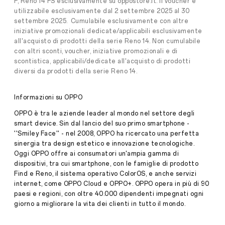
F, Reno 14 FS esclusivamente su oppostore.it. Il voucher è
DESIGN
utilizzabile esclusivamente dal 2 settembre 2025 al 30
ALL’ULTIMA
Press
settembre 2025. Cumulabile esclusivamente con altre
MODA
Release
iniziative promozionali dedicate/applicabili esclusivamente
·
Set
all'acquisto di prodotti della serie Reno 14. Non cumulabile
Una
con altri sconti, voucher, iniziative promozionali e di
05,
nuova
scontistica, applicabili/dedicate all'acquisto di prodotti
2025
generazione
diversi da prodotti della serie Reno 14.
completamente
rinnovata
che
Informazioni su OPPO
unisce
creatività
OPPO è tra le aziende leader al mondo nel settore degli
AI
smart device. Sin dal lancio del suo primo smartphone -
e
''Smiley Face'' - nel 2008, OPPO ha ricercato una perfetta
un'estetica
sinergia tra design estetico e innovazione tecnologiche.
di
tendenza
Oggi OPPO offre ai consumatori un'ampia gamma di
pronta
dispositivi, tra cui smartphone, con le famiglie di prodotto
a
Find e Reno, il sistema operativo ColorOS, e anche servizi
debuttare
internet, come OPPO Cloud e OPPO+. OPPO opera in più di 90
in
paesi e regioni, con oltre 40.000 dipendenti impegnati ogni
Italia
Milano,
giorno a migliorare la vita dei clienti in tutto il mondo.
25
agosto