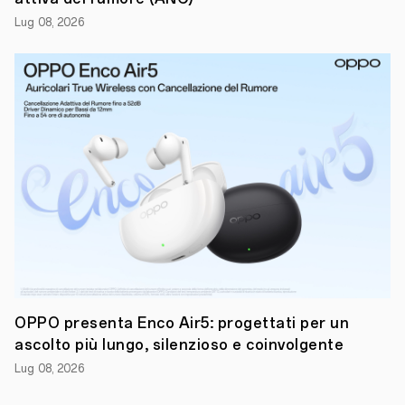
settore,
Lug 08, 2026
abbinata
a
un
look
contemporaneo
ispirato
all'affascinante
estetica
Iridescent
Mermaid.
"
Con
la
Serie
Reno14,
spingiamo
ancora
una
volta
i
confini
OPPO presenta Enco Air5: progettati per un
dell'imaging
ascolto più lungo, silenzioso e coinvolgente
mobile
e
Lug 08, 2026
qualità
costruttiva,"