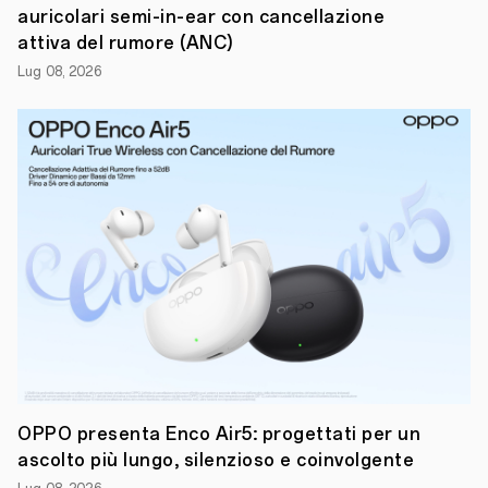
auricolari semi-in-ear con cancellazione
attiva del rumore (ANC)
Lug 08, 2026
La
Festa
del
Papà
è
ormai
alle
porte
e
OPPO
,
OPPO presenta Enco Air5: progettati per un
tra
le
ascolto più lungo, silenzioso e coinvolgente
aziende