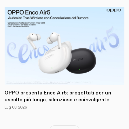
del
Google
I/O
di
maggio,
OPPO
aveva
annunciato
l’introduzione
di
Android
13
Beta
1
su
OPPO
Find
N
e
OPPO presenta Enco Air5: progettati per un
su
ascolto più lungo, silenzioso e coinvolgente
OPPO
Find
Lug 08, 2026
X5
Pro,
tra
i