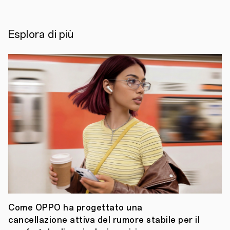
l’evento
di
lancio
globale
Esplora di più
che
si
terrà
il
18
agosto
in
diretta
streaming
sulle
piattaforme
YouTube
e
Twitter
OPPO
,
tra
le
aziende
leader
al
Come OPPO ha progettato una
mondo
cancellazione attiva del rumore stabile per il
nel