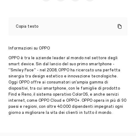
OPPO
SVELA
Copia testo
IL
LANCIO
DELLA
NUOVA
Informazioni su OPPO
COLOROS
13
OPPO è tra le aziende leader al mondo nel settore degli
BASATA
smart device. Sin dal lancio del suo primo smartphone -
SU
''Smiley Face'' - nel 2008, OPPO ha ricercato una perfetta
ANDROID
Press
sinergia tra design estetico e innovazione tecnologiche.
13
Release
Oggi OPPO offre ai consumatori un'ampia gamma di
·
Ago
dispositivi, tra cui smartphone, con le famiglie di prodotto
Tutte
26,
Find e Reno, il sistema operativo ColorOS, e anche servizi
le
2022
internet, come OPPO Cloud e OPPO+. OPPO opera in più di 90
caratteristiche
paesi e regioni, con oltre 40.000 dipendenti impegnati ogni
del
nuovo
giorno a migliorare la vita dei clienti in tutto il mondo.
aggiornamento
verranno
presentate
durante