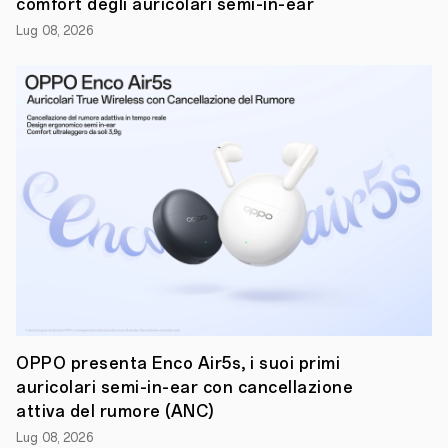
settore
comfort degli auricolari semi-in-ear
degli
Lug 08, 2026
smart
device,
svela
oggi
il
lancio
del
suo
ultimo
sistema
operativo
,
ColorOS
13
:
uno
dei
primi
sistemi
operativi
OEM
basati
OPPO presenta Enco Air5s, i suoi primi
su
auricolari semi-in-ear con cancellazione
Android
attiva del rumore (ANC)
13.
In
Lug 08, 2026
occasione