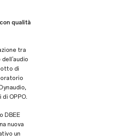
con qualità
zione tra
 dell'audio
dotto di
boratorio
 Dynaudio,
i di OPPO.
co DBEE
una nuova
ativo un