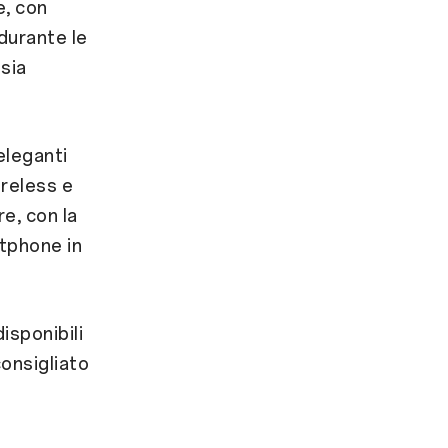
e, con
 durante le
sia
eleganti
ireless e
re, con la
rtphone in
isponibili
consigliato