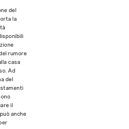
one del
orta la
ità
isponibili
azione
 del rumore
alla casa
so. Ad
ma del
ostamenti
sono
re il
e può anche
per