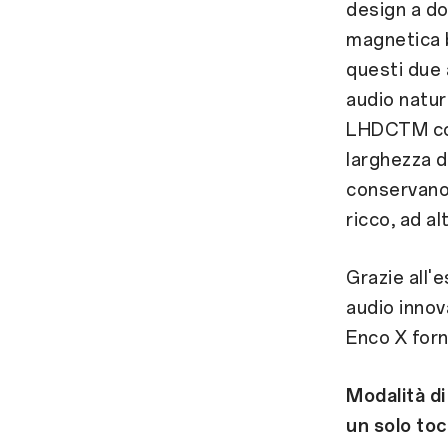
design a do
magnetica b
questi due a
audio natur
LHDCTM con 
larghezza d
conservano 
ricco, ad al
Grazie all'
audio inno
Enco X forn
Modalità di
un solo to