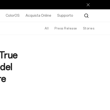
ColorOS
Acquista Online
Supporto
All
Press Release
Stories
 True
 del
re