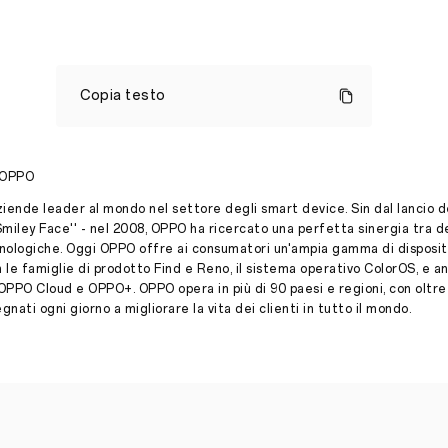
OPPO
lancia
Copia testo
Enco
X,
gli
auricolari
True
 OPPO
Wireless
con
iende leader al mondo nel settore degli smart device. Sin dal lancio d
cancellazione
Smiley Face'' - nel 2008, OPPO ha ricercato una perfetta sinergia tra d
attiva
nologiche. Oggi OPPO offre ai consumatori un'ampia gamma di dispositiv
del
le famiglie di prodotto Find e Reno, il sistema operativo ColorOS, e an
rumore.Disponibili
OPPO Cloud e OPPO+. OPPO opera in più di 90 paesi e regioni, con oltr
dal
nati ogni giorno a migliorare la vita dei clienti in tutto il mondo.
20
novembre
2020
Press Release
·
Nov 16, 2020
OPPO,
brand
leader
mondiale