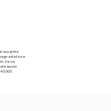
el suo primo
esign estetico e
i, tra cui
che servizi
e 40.000