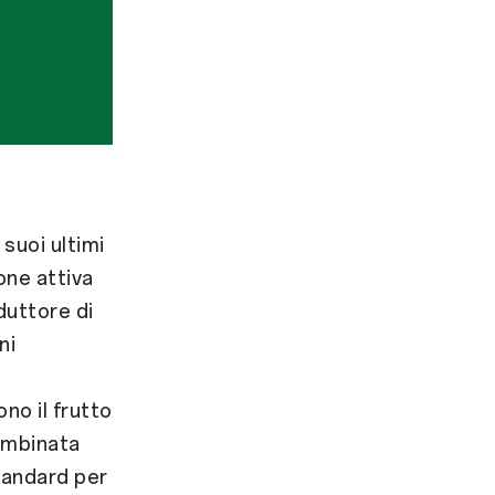
suoi ultimi
one attiva
duttore di
ni
no il frutto
ombinata
tandard per