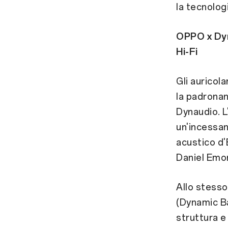
la tecnolog
OPPO x Dyn
Hi-Fi
Gli aurico
la padronan
Dynaudio. L'
un'incessan
acustico d'
Daniel Emon
Allo stess
(Dynamic Ba
struttura e