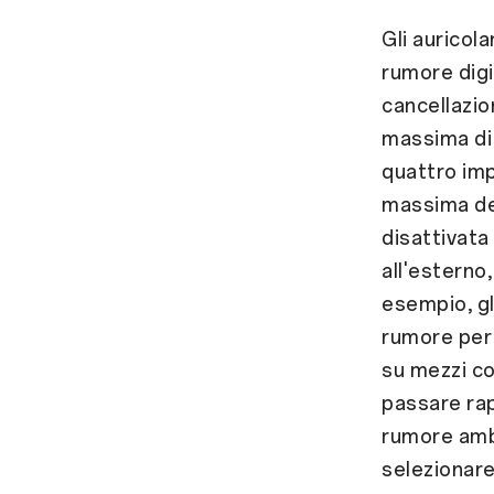
Gli auricol
rumore digi
cancellazio
massima di 
quattro imp
massima del
disattivata
all'esterno
esempio, gl
rumore per 
su mezzi co
passare rap
rumore ambi
selezionare