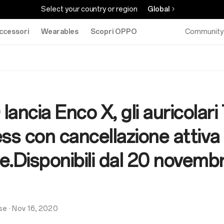
Select your country or region
Global
ccessori
Wearables
Scopri OPPO
Community
ancia Enco X, gli auricolari
ss con cancellazione attiva
.Disponibili dal 20 novemb
se
·
Nov 16, 2020