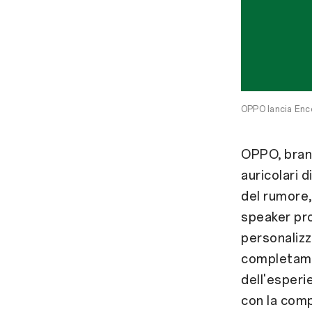
OPPO lancia Enco
OPPO, brand
auricolari 
del rumore,
speaker pro
personalizz
completamen
dell'esper
con la com