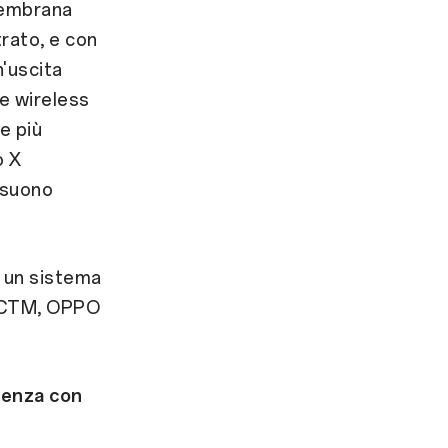
 membrana
rato, e con
n'uscita
ne wireless
e più
o X
 suono
, un sistema
HDCTM, OPPO
renza con