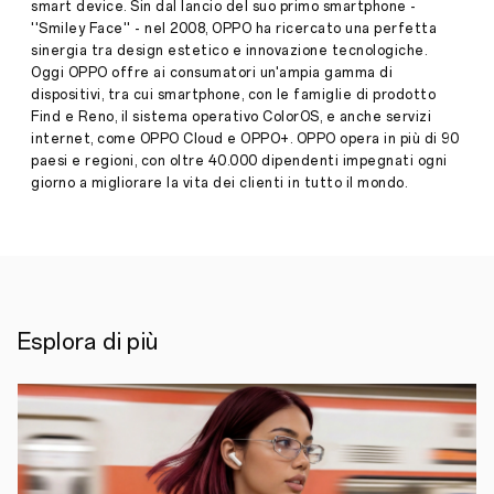
smart device. Sin dal lancio del suo primo smartphone -
CON
''Smiley Face'' - nel 2008, OPPO ha ricercato una perfetta
LA
sinergia tra design estetico e innovazione tecnologiche.
SERIE
Press
RENO13
Oggi OPPO offre ai consumatori un'ampia gamma di
Release
dispositivi, tra cui smartphone, con le famiglie di prodotto
Find e Reno, il sistema operativo ColorOS, e anche servizi
·
Apr 29,
La
internet, come OPPO Cloud e OPPO+. OPPO opera in più di 90
2025
creatività
paesi e regioni, con oltre 40.000 dipendenti impegnati ogni
del
giovane
giorno a migliorare la vita dei clienti in tutto il mondo.
artista
e
tiktoker
Italiano
Davide
Vavalà
incontra
il
Esplora di più
design
degli
smartphone
della
OPPO
Reno13
Series
in