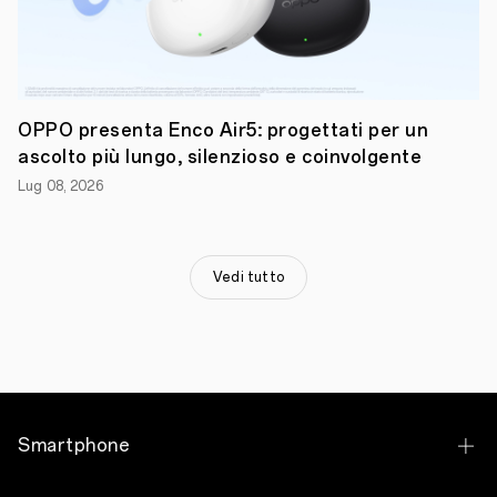
partnership
in
occasione
della
primavera
milanese,
OPPO
OPPO presenta Enco Air5: progettati per un
ospiterà
un'installazione
ascolto più lungo, silenzioso e coinvolgente
pop-
up
Lug 08, 2026
in
Piazza
Gae
Aulenti
,
nel
Vedi tutto
cuore
di
Portanuova
Milano,
dal
9
al
13
maggio
.
Smartphone
L'evento
includerà
anche