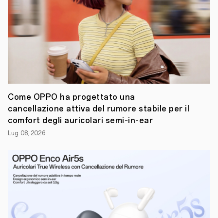
un
Pop-
Up
store
nel
cuore
di
Milano
Milano,
28
aprile
2025
–
Come OPPO ha progettato una
OPPO
,
cancellazione attiva del rumore stabile per il
tra
le
comfort degli auricolari semi-in-ear
aziende
Lug 08, 2026
leader
nel
settore
degli
smart
device,
annuncia
il
proseguimento
della