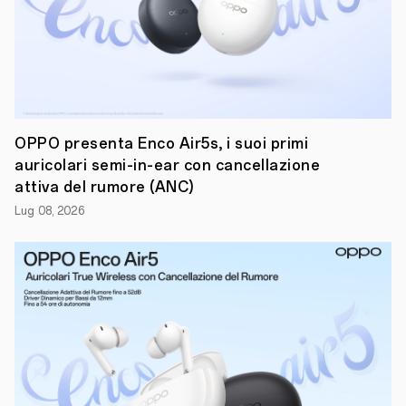
collaborazione
con
il
designer
italiano
Davide
Vavalà
,
noto
per
la
sua
OPPO presenta Enco Air5s, i suoi primi
arte
auricolari semi-in-ear con cancellazione
caratterizzata
attiva del rumore (ANC)
da
elementi
Lug 08, 2026
astratti
dinamici
e
colori
vibranti,
molto
apprezzata
dal
pubblico
più
giovane.Per
celebrare
questa