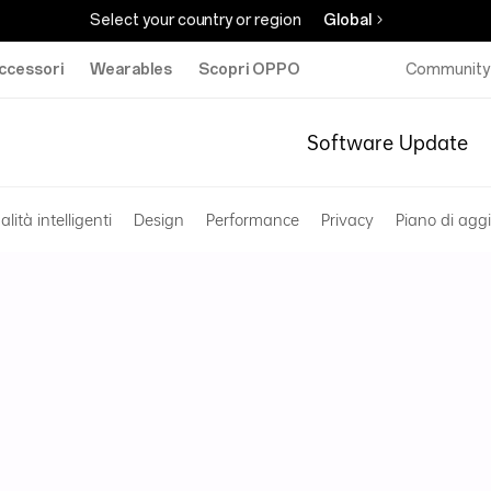
Select your country or region
Global
ccessori
Wearables
Scopri OPPO
Community
Software Update
lità intelligenti
Design
Performance
Privacy
Piano di ag