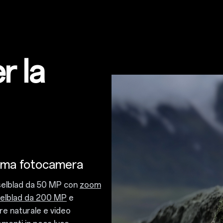
r la
sima fotocamera
sselblad da 50 MP con
zoom
elblad da 200 MP
e
ore naturale e video