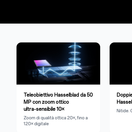
Teleobiettivo Hasselblad da 50
Doppi
MP con zoom ottico
Hassel
ultra‑sensibile 10×
Nitide. 
Zoom di qualità ottica 20×, fino a
120× digitale