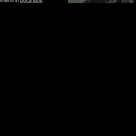
omenti in
poca luce
.