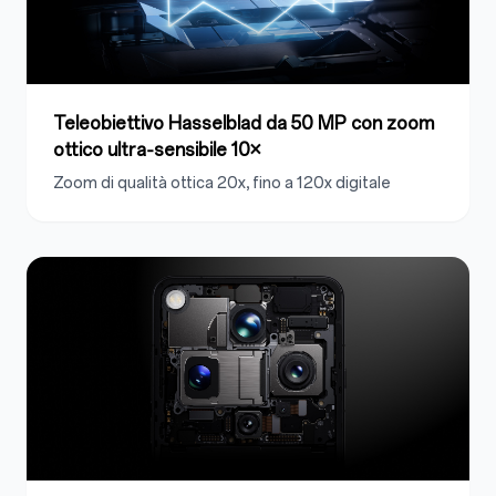
Teleobiettivo Hasselblad da 50 MP con
zoom
ottico
ultra‑sensibile 10×
Zoom di qualità ottica 20x, fino a 120x digitale